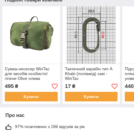
Сумка-несесер WinTac
Тактичний карабін тип А
Підс
для засобів особистої
Khaki (поліамід) хакі -
пляш
гігієни Olive олива
WinTac
унів
оли
495
17
440
₴
₴
Купити
Купити
Про нас
97% позитивних з 186 відгуків за рік