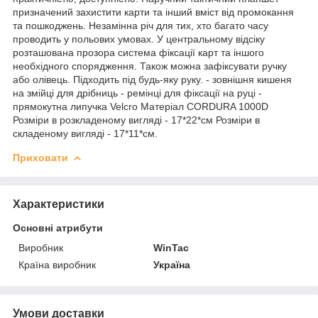
призначений захистити карти та інший вміст від промокання
та пошкоджень. Незамінна річ для тих, хто багато часу
проводить у польових умовах. У центральному відсіку
розташована прозора система фіксації карт та іншого
необхідного спорядження. Також можна зафіксувати ручку
або олівець. Підходить під будь-яку руку. - зовнішня кишеня
на змійці для дрібниць - ремінці для фіксації на руці -
прямокутна липучка Velcro Матеріал CORDURA 1000D
Розміри в розкладеному вигляді - 17*22*см Розміри в
складеному вигляді - 17*11*см.
Приховати
Характеристики
Основні атрибути
Виробник
WinTac
Країна виробник
Україна
Умови доставки