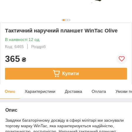
Тактичний наручний планшет WinTac Olive
В наявності 12 од.
Код: 6465
Роздріб
365
₴
Купити
Опис
Характеристики
Доставка
Оплата
Умови п
Опис
Завдяки багаторічному досвіду в сфері мілітарі ми заснували
торгову марку WinTac, яка характеризується надійністю,
практичністю, доступністю. Наручний тактичний планшет