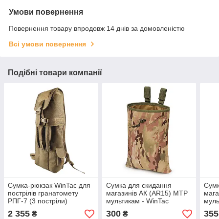
Умови повернення
Повернення товару впродовж 14 днів за домовленістю
Всі умови повернення
Подібні товари компанії
Сумка-рюкзак WinTac для
Сумка для скидання
Сумк
пострілів гранатомету
магазинів АК (АR15) МТР
мага
РПГ-7 (3 постріли)
мультикам - WinTac
муль
Cordura nylon койот
2 355
300
355
₴
₴