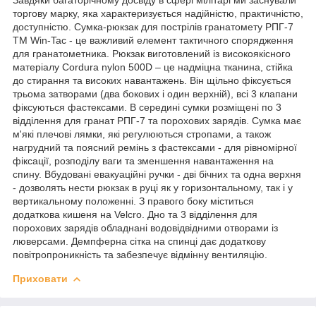
торгову марку, яка характеризується надійністю, практичністю,
доступністю. Сумка-рюкзак для пострілів гранатомету РПГ-7
ТМ Win-Tac - це важливий елемент тактичного спорядження
для гранатометника. Рюкзак виготовлений із високоякісного
матеріалу Cordura nylon 500D – це надміцна тканина, стійка
до стирання та високих навантажень. Він щільно фіксується
трьома затворами (два бокових і один верхній), всі 3 клапани
фіксуються фастексами. В середині сумки розміщені по 3
відділення для гранат РПГ-7 та порохових зарядів. Сумка має
м'які плечові лямки, які регулюються стропами, а також
нагрудний та поясний ремінь з фастексами - для рівномірної
фіксації, розподілу ваги та зменшення навантаження на
спину. Вбудовані евакуаційні ручки - дві бічних та одна верхня
- дозволять нести рюкзак в руці як у горизонтальному, так і у
вертикальному положенні. З правого боку міститься
додаткова кишеня на Velcro. Дно та 3 відділення для
порохових зарядів обладнані водовідвідними отворами із
люверсами. Демпферна сітка на спинці дає додаткову
повітропроникність та забезпечує відмінну вентиляцію.
Приховати