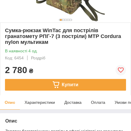
Сумка-рюкзак WinTac для пострілів
гранатомету РПГ-7 (3 постріли) МТР Cordura
nylon мультикам
В наявності 4 од.
Код: 6454
Роздріб
2 780
₴
Купити
Опис
Характеристики
Доставка
Оплата
Умови п
Опис
Завдяки багаторічному досвіду в сфері мілітарі ми заснували