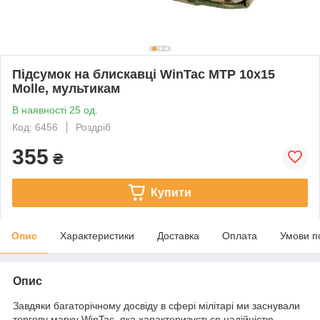
Підсумок на блискавці WinTac МТР 10х15
Molle, мультикам
В наявності 25 од.
Код: 6456
Роздріб
355
₴
Купити
Опис
Характеристики
Доставка
Оплата
Умови п
Опис
Завдяки багаторічному досвіду в сфері мілітарі ми заснували
торгову марку WinTac, яка характеризується надійністю,