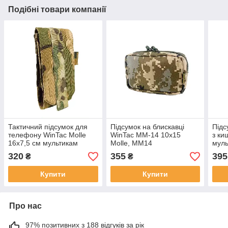
Подібні товари компанії
Тактичний підсумок для
Підсумок на блискавці
Підс
телефону WinTac Molle
WinTac ММ-14 10х15
з ки
16х7,5 см мультикам
Molle, ММ14
муль
320
355
395
₴
₴
Купити
Купити
Про нас
97% позитивних з 188 відгуків за рік