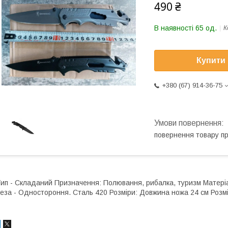
490 ₴
В наявності 65 од.
К
Купити
+380 (67) 914-36-75
повернення товару п
ип - Складаний Призначення: Полювання, рибалка, туризм Матеріал
еза - Одностороння. Сталь 420 Розміри: Довжина ножа 24 см Розм