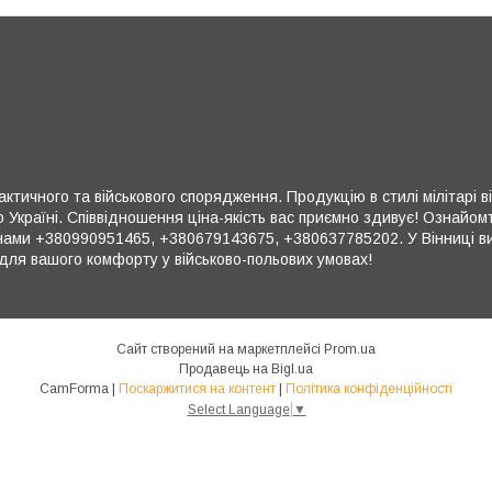
ктичного та військового спорядження. Продукцію в стилі мілітарі в
 Україні. Співвідношення ціна-якість вас приємно здивує! Ознайом
ми +380990951465, +380679143675, +380637785202. У Вінниці ви 
для вашого комфорту у військово-польових умовах!
Сайт створений на маркетплейсі
Prom.ua
Продавець на Bigl.ua
CamForma |
Поскаржитися на контент
|
Політика конфіденційності
Select Language
▼