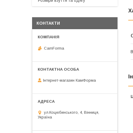
Розміри взуття та одягу
Х
КОНТАКТИ
CamForma
В
І
Інтернет-магазин КамФорма
Ц
ул.Коцюбинського, 4, Вінниця,
Україна