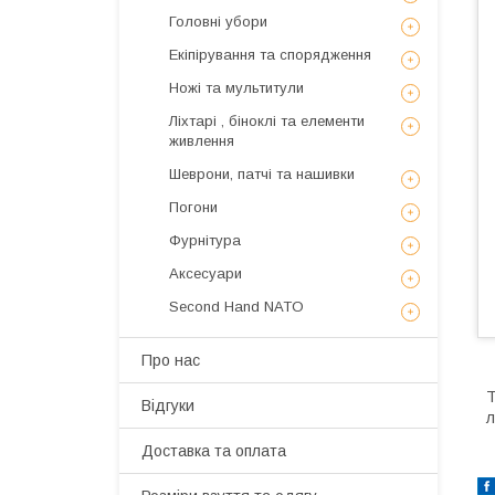
Головні убори
Екіпірування та спорядження
Ножі та мультитули
Ліхтарі , біноклі та елементи
живлення
Шеврони, патчі та нашивки
Погони
Фурнітура
Аксесуари
Second Hand NATO
Про нас
Т
Відгуки
л
Доставка та оплата