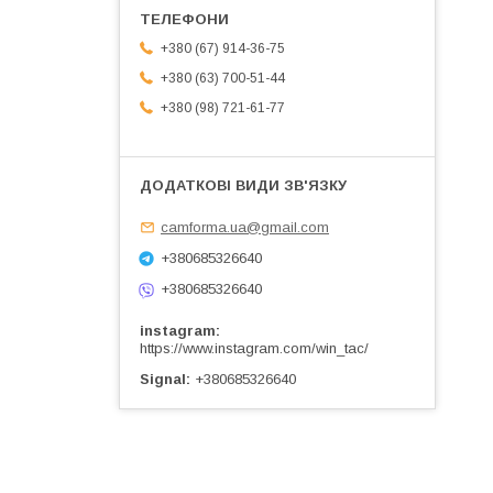
+380 (67) 914-36-75
+380 (63) 700-51-44
+380 (98) 721-61-77
camforma.ua@gmail.com
+380685326640
+380685326640
instagram
https://www.instagram.com/win_tac/
Signal
+380685326640