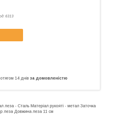
од:
6313
ротягом 14 днів
за домовленістю
 леза - Сталь Матеріал рукояті - метал Заточка
ір леза Довжина леза 11 см