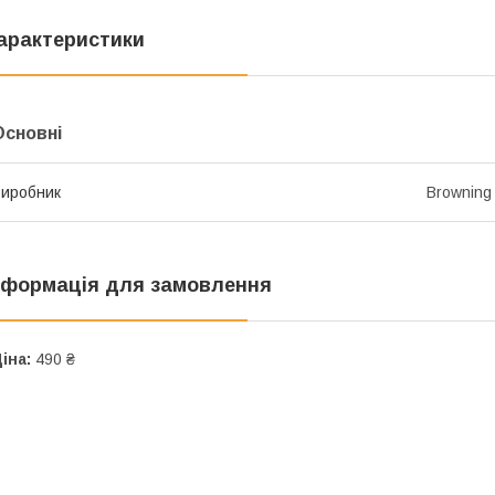
арактеристики
Основні
иробник
Browning
нформація для замовлення
іна:
490 ₴