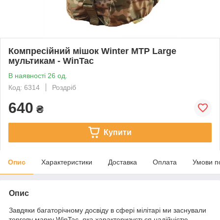
Компресійний мішок Winter МТР Large
мультикам - WinTac
В наявності 26 од.
Код: 6314
Роздріб
640
₴
Купити
Опис
Характеристики
Доставка
Оплата
Умови п
Опис
Завдяки багаторічному досвіду в сфері мілітарі ми заснували
торгову марку WinTac, яка характеризується надійністю,