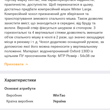
практичністю, доступністю. Щоб переконатися в цьому,
достатньо придбати компресійний мішок Winter Large.
Компресійний чохол призначений для зберігання та
транспортування зимового спального мішка. Також дозволяє
захистити вміст, що знаходиться в середині, від бруду та
вологи. Верхній отвір фіксується шнурком зі стопором. 3
горизонтальні та 4 вертикальні стяжки дозволяють зменшити
об'єм спального мішку в чохлі в 2 рази, що значно заощаджує
місце в рюкзаку і т. д. Чохол додатково оснащений ручкою, за
допомогою якої його можна переносити у вертикальному
положенні. Матеріал: водонепроникний Oxford 130D із
щільним ПУ просоченням Колір: МТР Розмір - 54х38 см
Приховати
Характеристики
Основні атрибути
Виробник
WinTac
Країна виробник
Україна