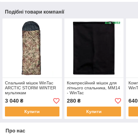
Подібні товари компанії
Спальний мішок WinTac
Компресійний мішок для
Комп
ARCTIC STORM WINTER
літнього спальника, ММ14
WinT
мультикам
- WinTac
3 040
280
640
₴
₴
Купити
Купити
Про нас