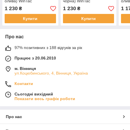
олива) WinTac
чорна) WinTac
олив
1 230
1 230
1 1
₴
₴
Купити
Купити
Про нас
97% позитивних з 188 відгуків за рік
Працює з 20.06.2010
м. Вінниця
ул.Коцюбинського, 4, Вінниця, Україна
Контакти
Сьогодні вихідний
Показати весь графік роботи
Про нас