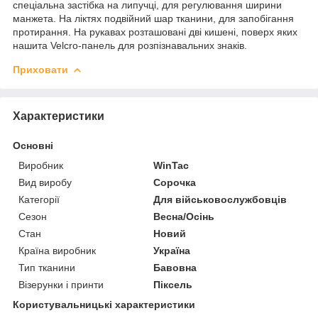
спеціальна застібка на липучці, для регулювання ширини
манжета. На ліктях подвійний шар тканини, для запобігання
протирання. На рукавах розташовані дві кишені, поверх яких
нашита Velcro-панель для розпізнавальних знаків.
Приховати
Характеристики
Основні
Виробник
WinTac
Вид виробу
Сорочка
Категорії
Для військовослужбовців
Сезон
Весна/Осінь
Стан
Новий
Країна виробник
Україна
Тип тканини
Бавовна
Візерунки і принти
Піксель
Користувальницькі характеристики