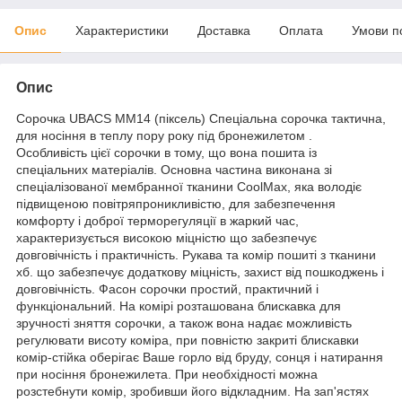
Опис
Характеристики
Доставка
Оплата
Умови п
Опис
Сорочка UBACS MМ14 (піксель) Спеціальна сорочка тактична,
для носіння в теплу пору року під бронежилетом .
Особливість цієї сорочки в тому, що вона пошита із
спеціальних матеріалів. Основна частина виконана зі
спеціалізованої мембранної тканини CoolMax, яка володіє
підвищеною повітряпроникливістю, для забезпечення
комфорту і доброї терморегуляції в жаркий час,
характеризується високою міцністю що забезпечує
довговічність і практичність. Рукава та комір пошиті з тканини
хб. що забезпечує додаткову міцність, захист від пошкоджень і
довговічність. Фасон сорочки простий, практичний і
функціональний. На комірі розташована блискавка для
зручності зняття сорочки, а також вона надає можливість
регулювати висоту коміра, при повністю закриті блискавки
комір-стійка оберігає Ваше горло від бруду, сонця і натирання
при носіння бронежилета. При необхідності можна
розстебнути комір, зробивши його відкладним. На зап'ястях