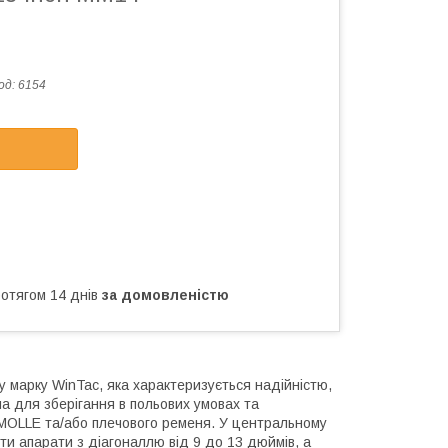
од:
6154
ротягом 14 днів
за домовленістю
ву марку WinTac, яка характеризується надійністю,
а для зберігання в польових умовах та
MOLLE та/або плечового ременя. У центральному
ити апарати з діагоналлю від 9 до 13 дюймів, а