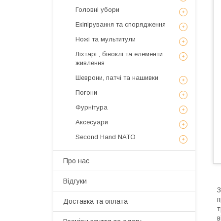
Головні убори
Екіпірування та спорядження
Ножі та мультитули
Ліхтарі , біноклі та елементи
живлення
Шеврони, патчі та нашивки
Погони
Фурнітура
Аксесуари
Second Hand NATO
Про нас
Відгуки
З
п
Доставка та оплата
т
в