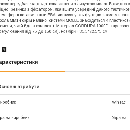
акож передбачена додаткова кишеня з липучкою моллі. Відкидна 
іцної резинки з фіксатором, яка вшита усередині даного тактичног
емпферні вставки з піни ЕВА, які виконують функцію захисту планше
охла ММ14 окрім наявної системи MOLLE знаходяться 4 пластикових
еменя, який йде в комплекті. Матеріал CORDURA 1000D з просоченн
регулювання від 75 до 150 см). Розміри - 31.5*22.5*5 см.
арактеристики
Основні атрибути
иробник
WinTac
раїна виробник
Україна