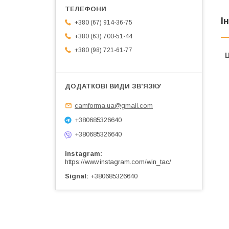
І
+380 (67) 914-36-75
+380 (63) 700-51-44
+380 (98) 721-61-77
Ц
camforma.ua@gmail.com
+380685326640
+380685326640
instagram
https://www.instagram.com/win_tac/
Signal
+380685326640