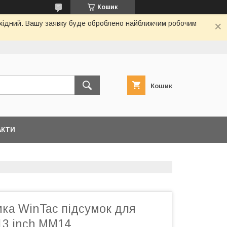
Кошик
вихідний. Вашу заявку буде оброблено найближчим робочим
Кошик
АКТИ
мка WinTac підсумок для
13 inch ММ14