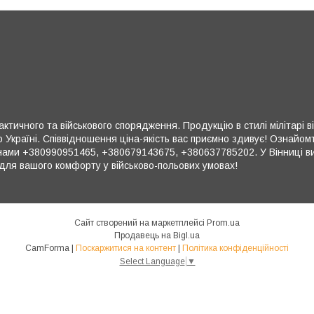
ктичного та військового спорядження. Продукцію в стилі мілітарі в
 Україні. Співвідношення ціна-якість вас приємно здивує! Ознайом
ми +380990951465, +380679143675, +380637785202. У Вінниці ви 
для вашого комфорту у військово-польових умовах!
Сайт створений на маркетплейсі
Prom.ua
Продавець на Bigl.ua
CamForma |
Поскаржитися на контент
|
Політика конфіденційності
Select Language
▼