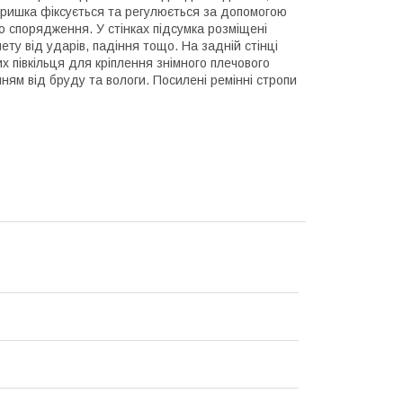
кришка фіксується та регулюється за допомогою
о спорядження. У стінках підсумка розміщені
ту від ударів, падіння тощо. На задній стінці
 півкільця для кріплення знімного плечового
ям від бруду та вологи. Посилені ремінні стропи