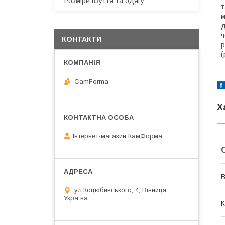
Розміри взуття та одягу
т
м
д
ч
КОНТАКТИ
р
(
CamForma
Х
Інтернет-магазин КамФорма
В
ул.Коцюбинського, 4, Вінниця,
Україна
К