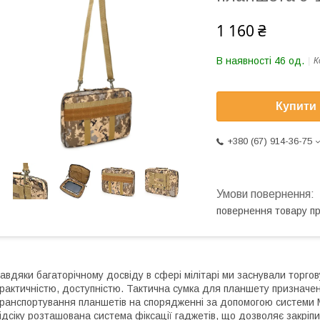
1 160 ₴
В наявності 46 од.
К
Купити
+380 (67) 914-36-75
повернення товару п
авдяки багаторічному досвіду в сфері мілітарі ми заснували торго
рактичністю, доступністю. Тактична сумка для планшету призначен
ранспортування планшетів на спорядженні за допомогою системи 
ідсіку розташована система фіксації гаджетів, що дозволяє закріп