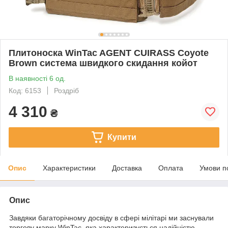
Плитоноска WinTac AGENT CUIRASS Coyote
Brown система швидкого скидання койот
В наявності 6 од.
Код: 6153
Роздріб
4 310
₴
Купити
Опис
Характеристики
Доставка
Оплата
Умови п
Опис
Завдяки багаторічному досвіду в сфері мілітарі ми заснували
торгову марку WinTac, яка характеризується надійністю,