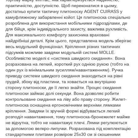
практичністю, доступністю. Щоб переконатися в цьому,
достатньо купити тактичну плитоноску AGENT CUIRASS у
камуфляжному забарвленні койот. Ця плитоноска спеціально
розроблена для використання мобільними підрозділами, де
для бійця, крім індивідуального захисту, важлива рухливість.
Для максимального комфорту захисника враховані
найдрібніші деталі. Крім цього, представлена модель зберігає
весь модульний функціонал. Кріплення різних тактичних
підсумків можливе завдяки модульній системі MOLLE.
Особливістю моделі є «система швидкого скидання». Вона
розрахована на легкий, короткий рух однією рукою (тобто на
один рух із мінімальним зусиллям/навантаженням). Ручка
приводу системи швидкого скидання знаходиться на рівні
грудей, збоку від пластини, та ховається на внутрішню
сторону плитоноски, де її легко знайти. Процес скидання
плитоноски займає долі секунди. Вона дозволяє робити
контрольоване скидання на ліву або праву сторону. Жилет-
плитоноска оснащена ергономічними верхніми лямками
кріплення. Завдяки їх зручній формі відбувається легкий
розподіл навантаження, тому плитоноска-бронежилет майже
не відчутна, тобто не навантажує плечі. Лямки регулюються
за допомогою велкро-липучки. Розрахована під комплектацію
стандартними плитами розміром 25х30 см зі скошеними