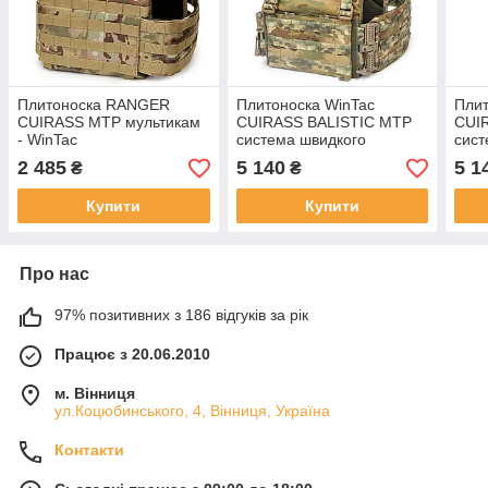
Плитоноска RANGER
Плитоноска WinTac
Плит
CUIRASS MTP мультикам
CUIRASS BALISTIC MТР
CUI
- WinTac
система швидкого
сист
скидання мультикам
ски
2 485
5 140
5 1
₴
₴
Купити
Купити
Про нас
97% позитивних з 186 відгуків за рік
Працює з 20.06.2010
м. Вінниця
ул.Коцюбинського, 4, Вінниця, Україна
Контакти