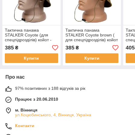
Тактична панама
Тактична панама
Такт
STALKER Coyote (для
STALKER Coyote brown (
STA
спецпідрозділів) койот -
для спецпідрозділів) койот
спец
WinTac
- WinTac
муль
385
385
405
₴
₴
Купити
Купити
Про нас
97% позитивних з 188 відгуків за рік
Працює з 20.06.2010
м. Вінниця
ул.Коцюбинського, 4, Вінниця, Україна
Контакти