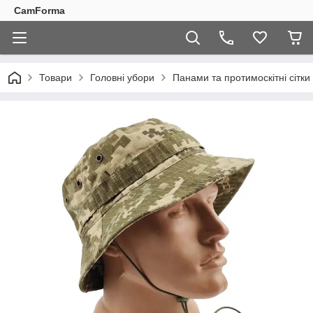
CamForma
Товари
Головні убори
Панами та протимоскітні сітки