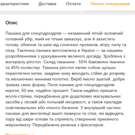
арактеристики
Доставка
Оплата
Умови повернення
Опис
Панама для спецпідрозділів — незамінний літній чоловічий
головний убір, який не тільки замаскує, але й захистить
голову, обличчя та шию від сонячних променів, вітру, пилу та
піску. Тактична панама виготовлена в Україні — за нашими
розробленнями з урахуванням великого досвіду. Зроблена з
матеріалу ріпстоп. Склад таканини - 55% бавовняні тканини
та 45% поліестер. Тканина ріпстоп являє собою щільно
переплетені нитки, завдяки чому виходить стійке до розриву
та механічних чинників полотно. Виріб якісно зшитий, добре
тримає свою форму. Поля панами для спецпідрозділів
короткі, 50 мм, надійно прошиті. Також надійно пришита
моллі-стрічка, передбачена для додаткових маскувальних
засобів у лісовій або польовій місцевості, а також приладів
освітлювальних або нічного бачення. У внутрішній частині
панами для вентиляції вшиті люверси та сітка, які відводять
пару від шкіри голови та сприяють створенню приємного
мікроклімату. Передбачена резинка з фіксатором.
Приховати