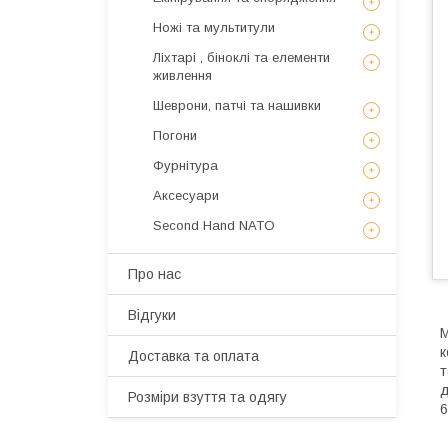
Ножі та мультитули
Ліхтарі , біноклі та елементи
живлення
Шеврони, патчі та нашивки
Погони
Фурнітура
Аксесуари
Second Hand NATO
Про нас
Відгуки
М
к
Доставка та оплата
т
д
Розміри взуття та одягу
6