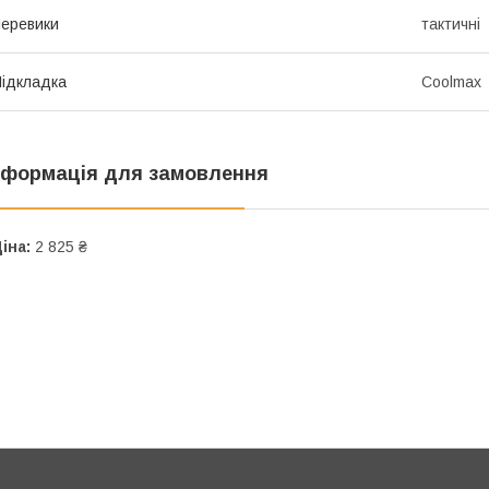
еревики
тактичні
ідкладка
Coolmax
нформація для замовлення
іна:
2 825 ₴