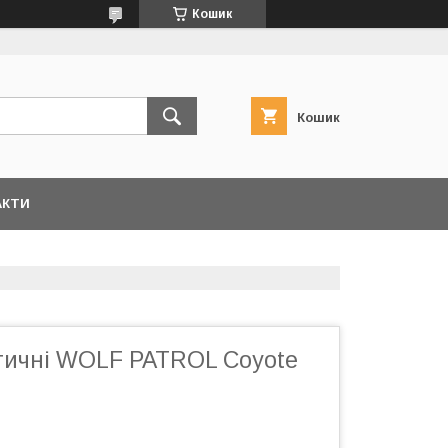
Кошик
Кошик
АКТИ
ктичні WOLF PATROL Coyote