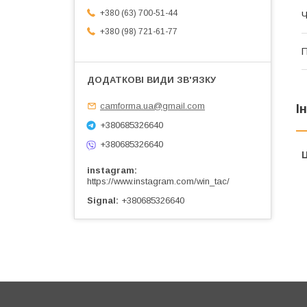
+380 (63) 700-51-44
Ч
+380 (98) 721-61-77
П
camforma.ua@gmail.com
І
+380685326640
+380685326640
Ц
instagram
https://www.instagram.com/win_tac/
Signal
+380685326640