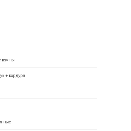
е взуття
бук + кордура
онные