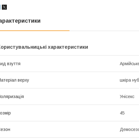
арактеристики
Користувальницькі характеристики
ид взуття
Армійськ
атеріал верху
шкіра ну
оляризація
Унісекс
озмір
45
Сезон
Демосез