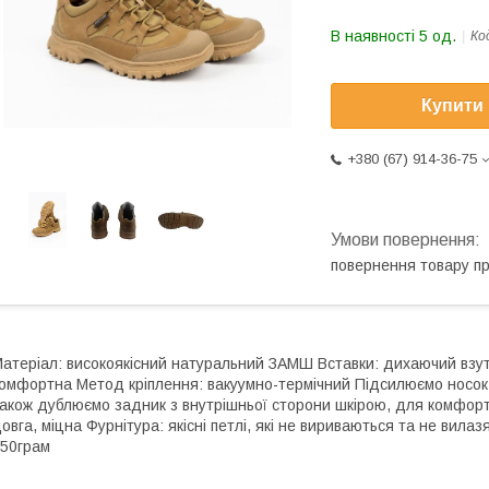
В наявності 5 од.
Ко
Купити
+380 (67) 914-36-75
повернення товару п
атеріал: високоякісний натуральний ЗАМШ Вставки: дихаючий взут
омфортна Метод кріплення: вакуумно-термічний Підсилюємо носок т
акож дублюємо задник з внутрішньої сторони шкірою, для комфорт
овга, міцна Фурнітура: якісні петлі, які не вириваються та не вил
50грам