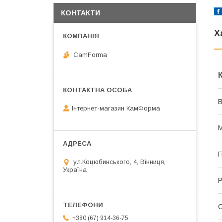
КОНТАКТИ
Х
CamForma
В
Інтернет-магазин КамФорма
М
П
ул.Коцюбинського, 4, Вінниця,
Україна
Р
+380 (67) 914-36-75