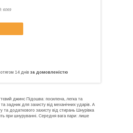
д:
6069
ротягом 14 днів
за домовленістю
тєвий джинс Підошва: посилена, легка та
а задник для захисту від механічних ударів. А
у та додаткового захисту від стирань Шнурівка
азять при шнуруванні. Середня вага пари: лише