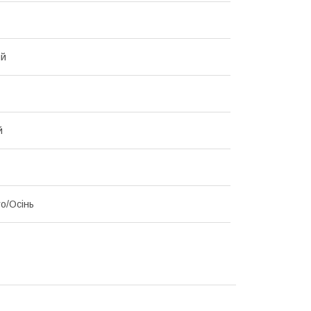
ий
й
то/Осінь