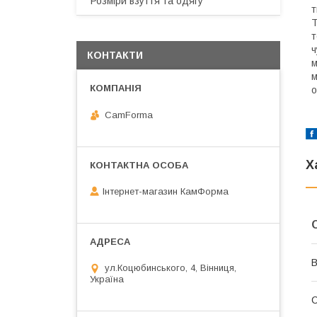
Розміри взуття та одягу
т
T
т
ч
КОНТАКТИ
м
м
о
CamForma
Х
Інтернет-магазин КамФорма
В
ул.Коцюбинського, 4, Вінниця,
Україна