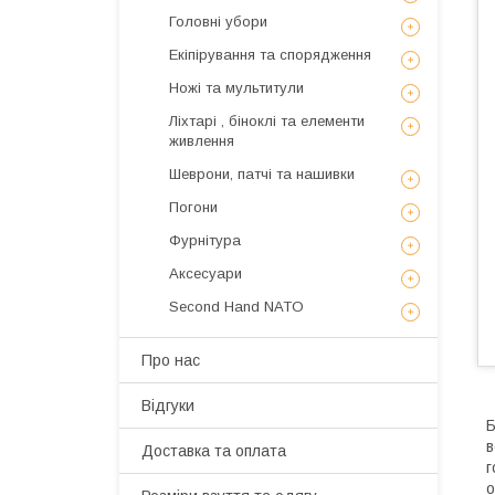
Головні убори
Екіпірування та спорядження
Ножі та мультитули
Ліхтарі , біноклі та елементи
живлення
Шеврони, патчі та нашивки
Погони
Фурнітура
Аксесуари
Second Hand NATO
Про нас
Відгуки
Б
в
Доставка та оплата
г
о