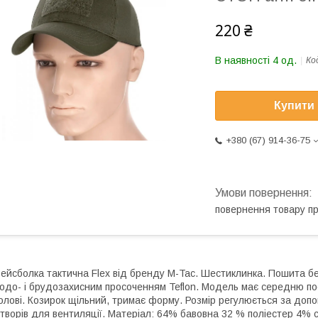
220 ₴
В наявності 4 од.
Ко
Купити
+380 (67) 914-36-75
повернення товару п
ейсболка тактична Flex від бренду M-Tac. Шестиклинка. Пошита бей
одо- і брудозахисним просоченням Teflon. Модель має середню пос
олові. Козирок щільний, тримає форму. Розмір регулюється за допо
творів для вентиляції. Матеріал: 64% бавовна 32 % поліестер 4% с