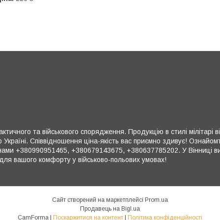
ктичного та військового спорядження. Продукцію в стилі мілітарі в
 Україні. Співвідношення ціна-якість вас приємно здивує! Ознайом
ми +380990951465, +380679143675, +380637785202. У Вінниці ви 
для вашого комфорту у військово-польових умовах!
Сайт створений на маркетплейсі
Prom.ua
Продавець на Bigl.ua
CamForma |
Поскаржитися на контент
|
Політика конфіденційності