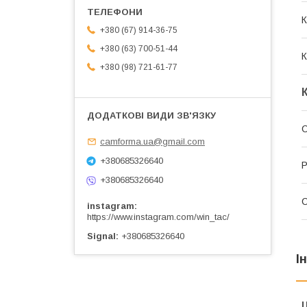
К
+380 (67) 914-36-75
+380 (63) 700-51-44
К
+380 (98) 721-61-77
С
camforma.ua@gmail.com
+380685326640
Р
+380685326640
instagram
https://www.instagram.com/win_tac/
Signal
+380685326640
І
Ц