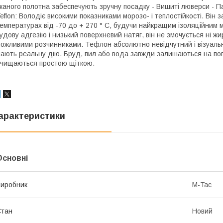
каного полотна забеспечують зручну посадку - Вишиті люверси - Па
eflon: Володіє високими показниками морозо- і теплостійкості. Він
емпературах від -70 до + 270 ° C, будучи найкращим ізоляційним
удову адгезію і низький поверхневий натяг, він не змочується ні жи
ожливими розчинниками. Тефлон абсолютно невідчутний і візуальн
ають реальну дію. Бруд, пил або вода завжди залишаються на пове
чищаються простою щіткою.
арактеристики
Основні
иробник
M-Tac
Стан
Новий