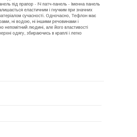
нель під прапор - ІЧ патч-панель - Іменна панель
 залишається еластичним і гнучким при значних
 матеріалом сучасності. Одночасно, Тефлон має
рами, ні водою, ні іншими речовинами і
о непомітний людині, але його властивості
рхні одягу, збираючись в краплі і легко