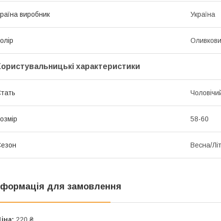
раїна виробник
Україна
олір
Оливков
Користувальницькі характеристики
тать
Чоловічи
озмір
58-60
Сезон
Весна/Лі
нформація для замовлення
іна:
220 ₴