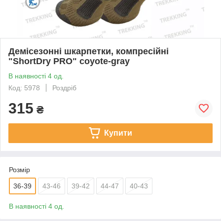
Демісезонні шкарпетки, компресійні
"ShortDry PRO" coyote-gray
В наявності 4 од.
Код: 5978
Роздріб
315
₴
Купити
Розмір
36-39
43-46
39-42
44-47
40-43
В наявності 4 од.