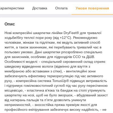
арактеристики
Доставка
Оплата
Умови повернення
Опис
Нові компресійні шкарпетки лінійки DryFeet® для тривалої
ходьби/бігу теплої пори року (від +12°C). Рекомендуємо
чоловікам, жінкам та підліткам, які ведуть активний спосіб
життя, а також захиникам, які перебувають тривалий час в
польових умовах. Дані шкарпетки рпозроблено спеціально
для захисників, особливо для підрозділів ССО та ДШВ.
Особливості моделі: - спеціальний сировинний склад сприяє
швидкому відведенню вологи (відмінно для взуття з
мембраною або вставками з сітки), - вентиляційні зони
забезпечують ефективну терморегуляцію під час активного
руху, - компресійна система TonusUp® підвищує витривалість
і підтримує гомілковостопний суглоб під час руху пересіченою
місцевісцю, - еластична в'язка та бандаж на стопі утримують
шкарпетку на нозі, щоб не було зморшок, - вбудований захист
від натирань пальців та п'яти дозволить уникнути
неприємностей, - зносостійка пряжа преміум якості для
професійного екіпірування забезпечує високу надійність, - не