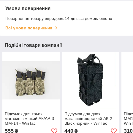
Умови повернення
Повернення товару впродовж 14 днів за домовленістю
Всі умови повернення
Подібні товари компанії
Підсумок для трьох
Підсумок для двох
Підс
магазинів м'який АК/АР-3
магазинів жорсткий АК-2
ММ1
ММ-14 - WinTac
Black чорний - WinTac
WinT
555
440
310
₴
₴