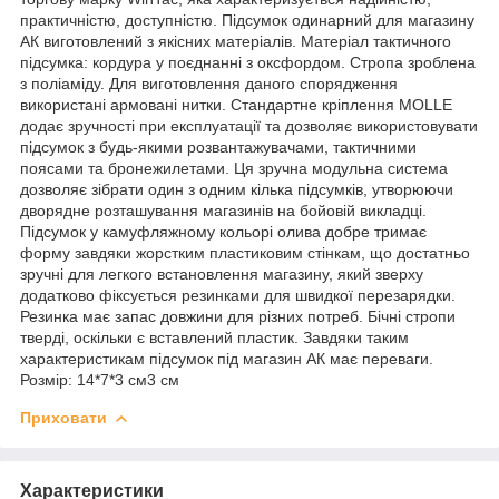
практичністю, доступністю. Підсумок одинарний для магазину
АК виготовлений з якісних матеріалів. Матеріал тактичного
підсумка: кордура у поєднанні з оксфордом. Стропа зроблена
з поліаміду. Для виготовлення даного спорядження
використані армовані нитки. Стандартне кріплення MOLLE
додає зручності при експлуатації та дозволяє використовувати
підсумок з будь-якими розвантажувачами, тактичними
поясами та бронежилетами. Ця зручна модульна система
дозволяє зібрати один з одним кілька підсумків, утворюючи
дворядне розташування магазинів на бойовій викладці.
Підсумок у камуфляжному кольорі олива добре тримає
форму завдяки жорстким пластиковим стінкам, що достатньо
зручні для легкого встановлення магазину, який зверху
додатково фіксується резинками для швидкої перезарядки.
Резинка має запас довжини для різних потреб. Бічні стропи
тверді, оскільки є вставлений пластик. Завдяки таким
характеристикам підсумок під магазин АК має переваги.
Розмір: 14*7*3 см3 см
Приховати
Характеристики