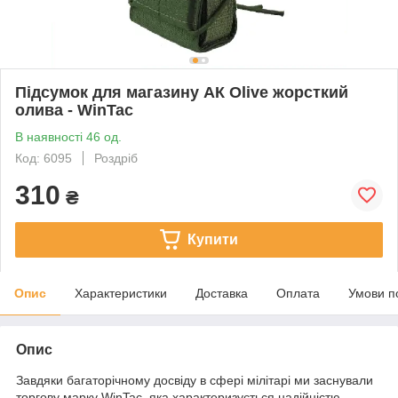
Підсумок для магазину АК Olive жорсткий
олива - WinTac
В наявності 46 од.
Код: 6095
Роздріб
310
₴
Купити
Опис
Характеристики
Доставка
Оплата
Умови п
Опис
Завдяки багаторічному досвіду в сфері мілітарі ми заснували
торгову марку WinTac, яка характеризується надійністю,