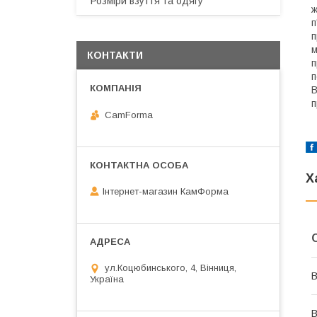
Розміри взуття та одягу
ж
п
п
м
КОНТАКТИ
п
п
В
п
CamForma
Х
Інтернет-магазин КамФорма
ул.Коцюбинського, 4, Вінниця,
В
Україна
В