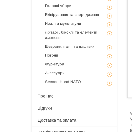
Головні убори
Екіпірування та спорядження
Ножі та мультитули
Ліхтарі , біноклі та елементи
живлення
Шеврони, патчі та нашивки
Погони
Фурнітура
Аксесуари
Second Hand NATO
Про нас
Відгуки
М
М
Доставка та оплата
в
е