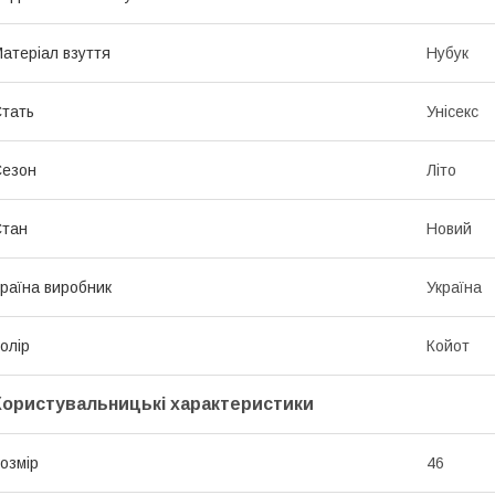
атеріал взуття
Нубук
тать
Унісекс
Сезон
Літо
Стан
Новий
раїна виробник
Україна
олір
Койот
Користувальницькі характеристики
озмір
46