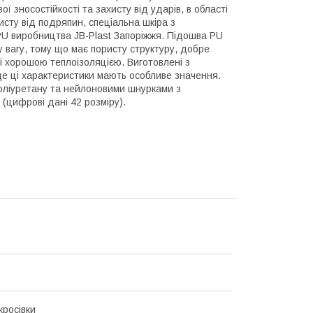
 зносостійкості та захисту від ударів, в області
исту від подряпин, спеціальна шкіра з
PU виробництва JB-Рlast Запоріжжя. Підошва PU
лу вагу, тому що має пористу структуру, добре
і хорошою теплоізоляцією. Виготовлені з
, де ці характеристики мають особливе значення.
поліуретану та нейлоновими шнурками з
 (цифрові дані 42 розміру).
кросівки