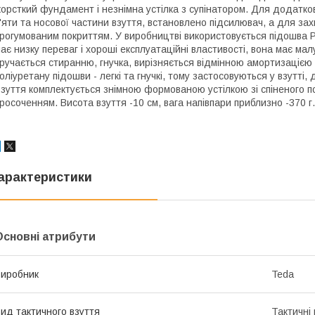
орсткий фундамент і незнімна устілка з супінатором. Для додаткової
'яти та носової частини взуття, встановлено підсилювач, а для зах
рогумованим покриттям. У виробництві використовується підошва 
ає низку переваг і хороші експлуатаційні властивості, вона має ма
ручається стиранню, гнучка, вирізняється відмінною амортизацією 
оліуретану підошви - легкі та гнучкі, тому застосовуються у взутті
зуття комплектується знімною формованою устілкою зі спіненого 
росоченням. Висота взуття -10 см, вага напівпари приблизно -370 г.
арактеристики
Основні атрибути
иробник
Teda
ид тактичного взуття
Тактичні 