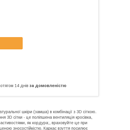
ротягом 14 днів
за домовленістю
туральної шкіри (замша) в комбінації з 3D сіткою.
я 3D сітки - це поліпшена вентиляція кросівка,
ластивостями, як кордура;, враховуйте це при
ищеною зносостійкістю. Каркас взуття посилює