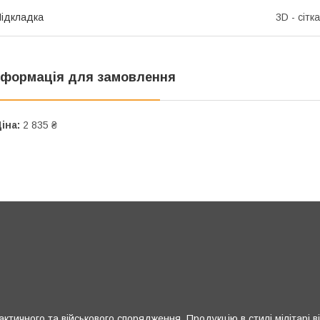
ідкладка
3D - сітка
нформація для замовлення
іна:
2 835 ₴
ктичного та військового спорядження. Продукцію в стилі мілітарі в