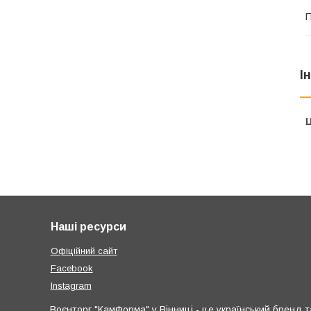
П
І
Ц
Наші ресурси
Офіційний сайт
Facebook
Instagram
Воєнторг "КамФорма" у Вінниці - це український бренд та