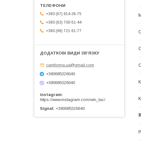
+380 (67) 914-36-75
М
+380 (63) 700-51-44
+380 (98) 721-61-77
С
camforma.ua@gmail.com
+380685326640
К
+380685326640
instagram
К
https://www.instagram.com/win_tac/
Signal
+380685326640
Р