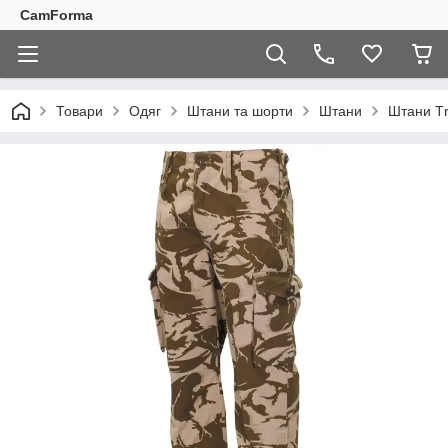
CamForma
Товари
Одяг
Штани та шорти
Штани
Штани Тr