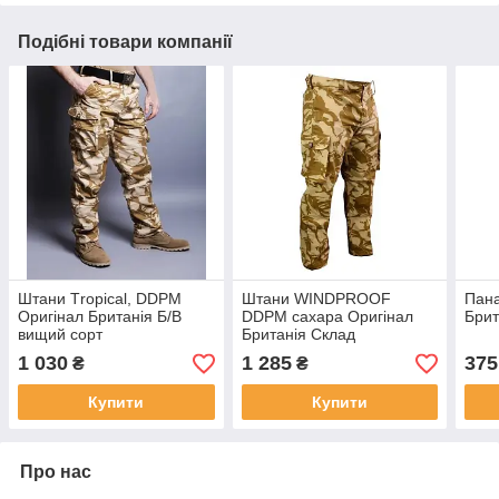
Подібні товари компанії
Штани Тropical, DDPM
Штани WINDPROOF
Пан
Оригінал Британія Б/В
DDPM сахара Оригінал
Брит
вищий сорт
Британія Склад
1 030
1 285
375
₴
₴
Купити
Купити
Про нас