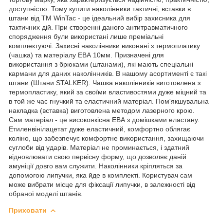
доступністю. Тому купити наколінники тактичні, вставки в
штани від ТМ WinTac - це ідеальний вибір захисника для
тактичних дій. При створенні даного антитравматичного
спорядження були використані лише преміальні
комплектуючі. Захисні наколінники виконані з термоплатику
(чашка) та матеріалу ЕВА 10мм. Призначені для
використання з брюками (штанами), які мають спеціальні
кармани для даних наколінників. В нашому асортименті є такі
штани (Штани STALKER). Чашка наколінників виготовлена з
термопластику, який за своїми властивостями дуже міцний та
в той же час гнучкий та еластичний матеріал. Пом'якшувальна
накладка (вставка) виготовлена методом лазерного крою.
Сам матеріал - це високоякісна ЕВА з домішками еластану.
Етиленвінілацетат дуже еластичний, комфортно облягає
коліно, що забезпечує комфортне використання, захищаючи
суглоби від ударів. Матеріал не проминається, і здатний
відновлювати свою первісну форму, що дозволяє даній
амуніції довго вам служити. Наколінники кріпляться за
допомогою липучки, яка йде в комплекті. Користувач сам
може вибрати місце для фіксації липучки, в залежності від
обраної моделі штанів.
Приховати