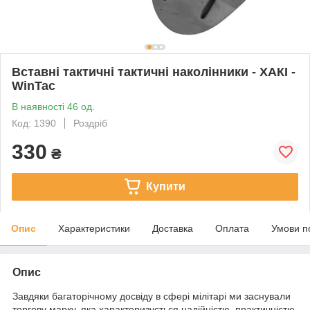
Вставні тактичні тактичні наколінники - ХАКІ -
WinTac
В наявності 46 од.
Код: 1390
Роздріб
330
₴
Купити
Опис
Характеристики
Доставка
Оплата
Умови п
Опис
Завдяки багаторічному досвіду в сфері мілітарі ми заснували
торгову марку, яка характеризується надійністю, практичністю,