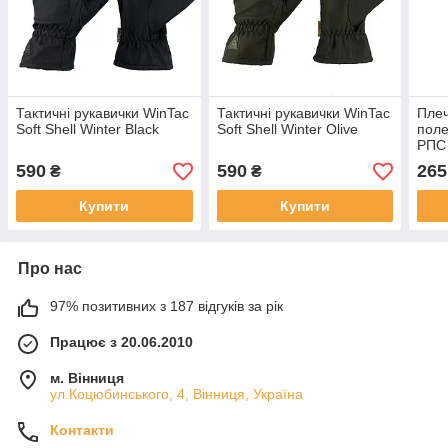
Тактичні рукавички WinTac
Тактичні рукавички WinTac
Плеч
Soft Shell Winter Black
Soft Shell Winter Olive
поле
РПС
590
590
265
₴
₴
Купити
Купити
Про нас
97% позитивних з 187 відгуків за рік
Працює з 20.06.2010
м. Вінниця
ул.Коцюбинського, 4, Вінниця, Україна
Контакти