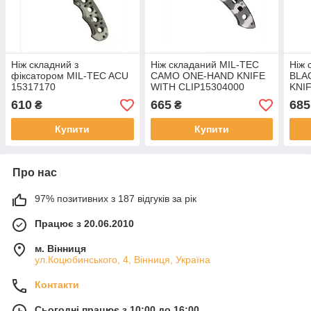
Ніж складний з
Ніж складаний MIL-TEC
Ніж 
фіксатором MIL-TEC ACU
CAMO ONE-HAND KNIFE
BLA
15317170
WITH CLIP15304000
KNI
CLI
610
665
685
₴
₴
Купити
Купити
Про нас
97% позитивних з 187 відгуків за рік
Працює з 20.06.2010
м. Вінниця
ул.Коцюбинського, 4, Вінниця, Україна
Контакти
Сьогодні працює з 10:00 до 16:00