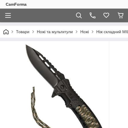
CamForma
Товари
Ножі та мультитули
Ножі
Ніж складний 