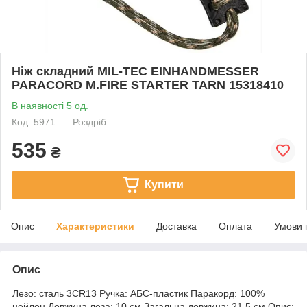
Ніж складний MIL-TEC EINHANDMESSER
PARACORD M.FIRE STARTER TARN 15318410
В наявності 5 од.
Код: 5971
Роздріб
535
₴
Купити
Опис
Характеристики
Доставка
Оплата
Умови 
Опис
Лезо: сталь 3CR13 Ручка: АБС-пластик Паракорд: 100%
нейлон Довжина леза: 10 см Загальна довжина: 21,5 см Опис: