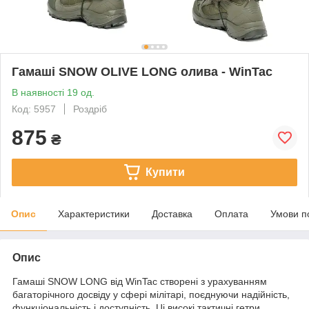
Гамаші SNOW OLIVE LONG олива - WinTac
В наявності 19 од.
Код: 5957
Роздріб
875
₴
Купити
Опис
Характеристики
Доставка
Оплата
Умови п
Опис
Гамаші SNOW LONG від WinTac створені з урахуванням
багаторічного досвіду у сфері мілітарі, поєднуючи надійність,
функціональність і доступність. Ці високі тактичні гетри