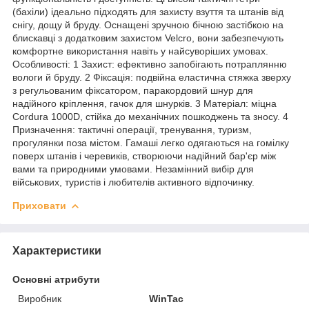
(бахіли) ідеально підходять для захисту взуття та штанів від
снігу, дощу й бруду. Оснащені зручною бічною застібкою на
блискавці з додатковим захистом Velcro, вони забезпечують
комфортне використання навіть у найсуворіших умовах.
Особливості: 1 Захист: ефективно запобігають потраплянню
вологи й бруду. 2 Фіксація: подвійна еластична стяжка зверху
з регульованим фіксатором, паракордовий шнур для
надійного кріплення, гачок для шнурків. 3 Матеріал: міцна
Cordura 1000D, стійка до механічних пошкоджень та зносу. 4
Призначення: тактичні операції, тренування, туризм,
прогулянки поза містом. Гамаші легко одягаються на гомілку
поверх штанів і черевиків, створюючи надійний бар'єр між
вами та природними умовами. Незамінний вибір для
військових, туристів і любителів активного відпочинку.
Приховати
Характеристики
Основні атрибути
Виробник
WinTac