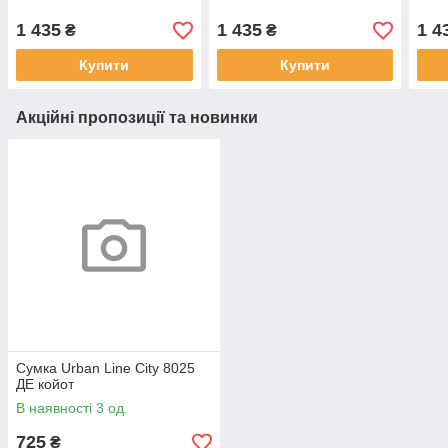
1 435
1 435
1 4
₴
₴
Купити
Купити
Акційні пропозиції та новинки
Сумка Urban Line City 8025
ДЕ койот
В наявності 3 од.
725
₴