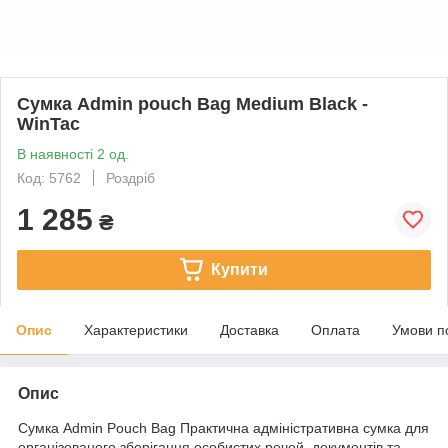
Сумка Admin pouch Bag Medium Black -
WinTac
В наявності 2 од.
Код: 5762
Роздріб
1 285
₴
Купити
Опис
Характеристики
Доставка
Оплата
Умови п
Опис
Сумка Admin Pouch Bag Практична адміністративна сумка для
організованого зберігання особистих речей, документів та