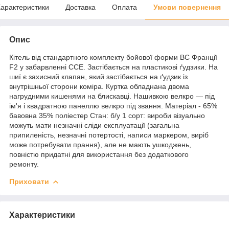
арактеристики
Доставка
Оплата
Умови повернення
Опис
Кітель від стандартного комплекту бойової форми ВС Франції
F2 у забарвленні CCE. Застібається на пластикові ґудзики. На
шиї є захисний клапан, який застібається на ґудзик із
внутрішньої сторони коміра. Куртка обладнана двома
нагрудними кишенями на блискавці. Нашивкою велкро — під
ім'я і квадратною панеллю велкро під звання. Матеріал - 65%
бавовна 35% поліестер Стан: б/у 1 сорт: вироби візуально
можуть мати незначні сліди експлуатації (загальна
припиленість, незначні потертості, написи маркером, виріб
може потребувати прання), але не мають ушкоджень,
повністю придатні для використання без додаткового
ремонту.
Приховати
Характеристики