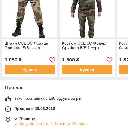
Штани ССЕ ЗС Франції
Костюм ССЕ ЗС Франції
Кост
Оригінал Б/В 1 сорт
Оригінал Б/В 1 сорт
Ориг
1 050
1 500
1 8
₴
₴
Купити
Купити
Про нас
97% позитивних з 188 відгуків за рік
Працює з 20.06.2010
м. Вінниця
ул.Коцюбинського, 4, Вінниця, Україна