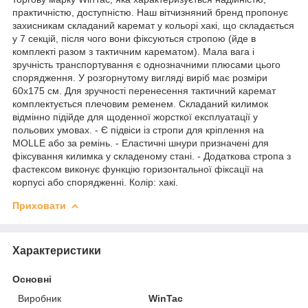
практичністю, доступністю. Наш вітчизняний бренд пропонує
захисникам складаний каремат у кольорі хакі, що складається
у 7 секцій, після чого вони фіксуються стропою (йде в
комплекті разом з тактичним карематом). Мала вага і
зручність транспортування є однозначними плюсами цього
спорядження. У розгорнутому вигляді виріб має розміри
60х175 см. Для зручності перенесення тактичний каремат
комплектується плечовим ременем. Складаний килимок
відмінно підійде для щоденної жорсткої експлуатації у
польових умовах. - Є підвіси із стропи для кріплення на
MOLLE або за ремінь. - Еластичні шнури призначені для
фіксування килимка у складеному стані. - Додаткова стропа з
фастексом виконує функцію горизонтальної фіксації на
корпусі або спорядженні. Колір: хакі.
Приховати
Характеристики
Основні
Виробник
WinTac