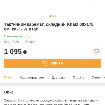
Тактичний каремат, cкладний Khaki 60х175
см. хакі - WinTac
В наявності 30 од.
Код: 5720
Роздріб
1 095
₴
Купити
Опис
Характеристики
Доставка
Оплата
Умови п
Опис
Завдяки багаторічному досвіду в сфері мілітарі ми заснували
торгову марку WinTac, яка характеризується надійністю,