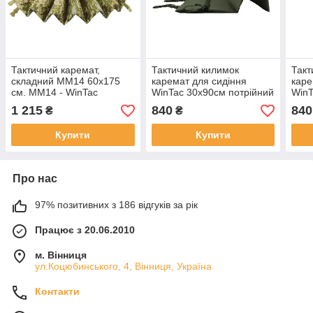
Тактичний каремат,
Тактичний килимок
Такт
cкладний ММ14 60х175
каремат для сидіння
каре
см. ММ14 - WinTac
WinTac 30х90см потрійний
WinT
п'ятиточка олива
п'ят
1 215
840
840
₴
₴
Купити
Купити
Про нас
97% позитивних з 186 відгуків за рік
Працює з 20.06.2010
м. Вінниця
ул.Коцюбинського, 4, Вінниця, Україна
Контакти