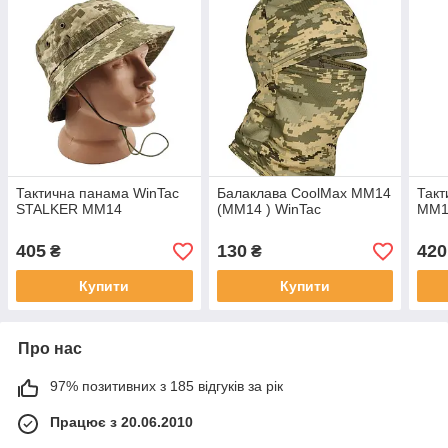
Тактична панама WinTac
Балаклава CoolMax ММ14
Такт
STALKER ММ14
(ММ14 ) WinTac
MM14
405
130
420
₴
₴
Купити
Купити
Про нас
97% позитивних з 185 відгуків за рік
Працює з 20.06.2010