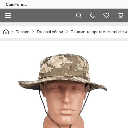
CamForma
Товари
Головні убори
Панами та протимоскітні сітки