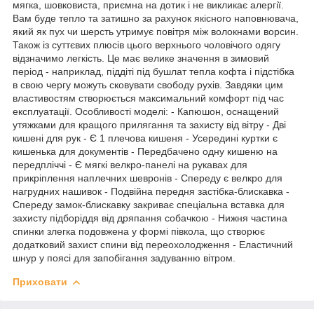
мягка, шовковиста, приємна на дотик і не викликає алергії.
Вам буде тепло та затишно за рахунок якісного наповнювача,
який як пух чи шерсть утримує повітря між волокнами ворсин.
Також із суттєвих плюсів цього верхнього чоловічого одягу
відзначимо легкість. Це має велике значення в зимовий
період - наприклад, піддіті під бушлат тепла кофта і підстібка
в свою чергу можуть сковувати свободу рухів. Завдяки цим
властивостям створюється максимальний комфорт під час
експлуатації. Особливості моделі: - Капюшон, оснащений
утяжками для кращого прилягання та захисту від вітру - Дві
кишені для рук - Є 1 плечова кишеня - Усередині куртки є
кишенька для документів - Передбачено одну кишеню на
передпліччі - Є мягкі велкро-панелі на рукавах для
прикріплення наплечних шевронів - Спереду є велкро для
нагрудних нашивок - Подвійна передня застібка-блискавка -
Спереду замок-блискавку закриває спеціальна вставка для
захисту підборіддя від дряпання собачкою - Нижня частина
спинки злегка подовжена у формі півкола, що створює
додатковий захист спини від переохолодження - Еластичний
шнур у поясі для запобігання задуванню вітром.
Приховати