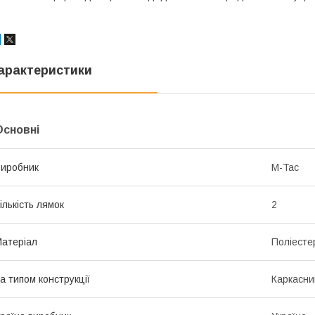
арактеристики
Основні
иробник
M-Tac
ількість лямок
2
атеріал
Поліесте
а типом конструкції
Каркасни