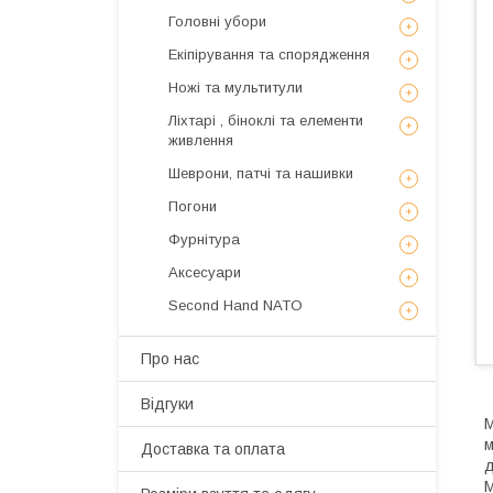
Головні убори
Екіпірування та спорядження
Ножі та мультитули
Ліхтарі , біноклі та елементи
живлення
Шеврони, патчі та нашивки
Погони
Фурнітура
Аксесуари
Second Hand NATO
Про нас
Відгуки
M
м
Доставка та оплата
д
M