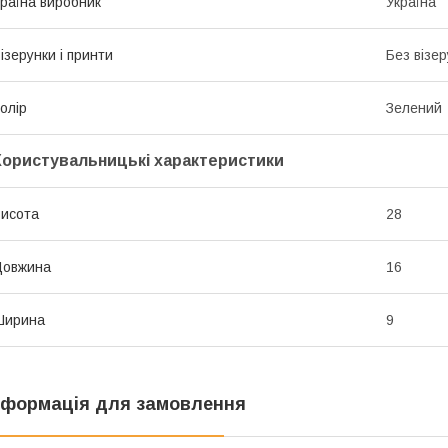
раїна виробник
Україна
ізерунки і принти
Без візер
олір
Зелений
Користувальницькі характеристики
исота
28
Довжина
16
Ширина
9
нформація для замовлення