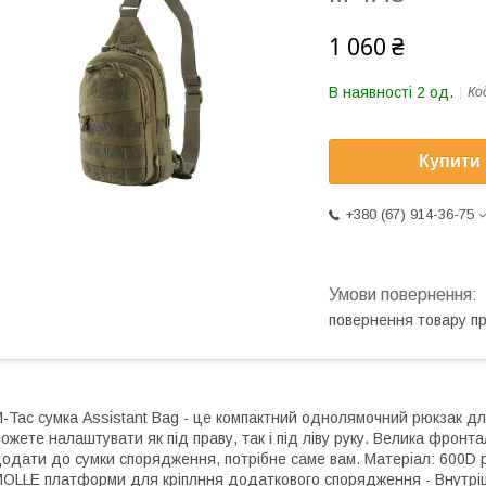
1 060 ₴
В наявності 2 од.
Ко
Купити
+380 (67) 914-36-75
повернення товару п
-Tac сумка Assistant Bag - це компактний однолямочний рюкзак дл
ожете налаштувати як під праву, так і під ліву руку. Велика фронта
одати до сумки спорядження, потрібне саме вам. Матеріал: 600D pol
OLLE платформи для кріплння додаткового спорядження - Внутріш