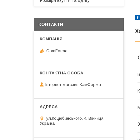
Розміри взуття та одягу
КОНТАКТИ
Х
CamForma
В
Інтернет-магазин КамФорма
К
М
ул.Коцюбинського, 4, Вінниця,
Україна
З