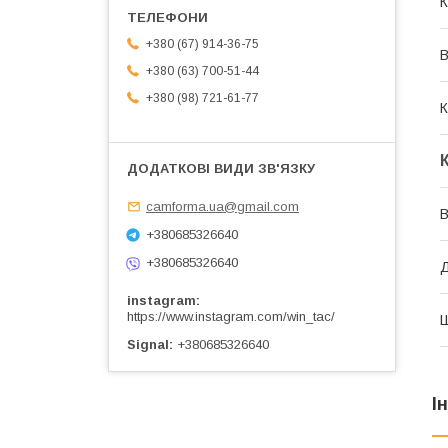
К
+380 (67) 914-36-75
В
+380 (63) 700-51-44
+380 (98) 721-61-77
К
camforma.ua@gmail.com
В
+380685326640
+380685326640
instagram
https://www.instagram.com/win_tac/
Signal
+380685326640
І