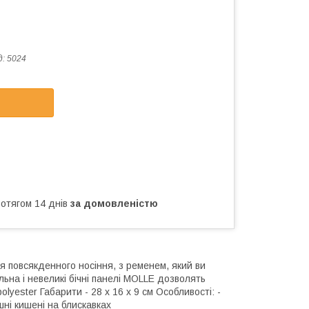
д:
5024
ротягом 14 днів
за домовленістю
я повсякденного носіння, з ременем, який ви
льна і невеликі бічні панелі MOLLE дозволять
yester Габарити - 28 х 16 х 9 см Особливості: -
ні кишені на блискавках