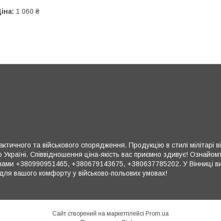
іна:
1 060 ₴
ктичного та військового спорядження. Продукцію в стилі мілітарі в
 Україні. Співвідношення ціна-якість вас приємно здивує! Ознайом
ми +380990951465, +380679143675, +380637785202. У Вінниці ви 
для вашого комфорту у військово-польових умовах!
Сайт створений на маркетплейсі
Prom.ua