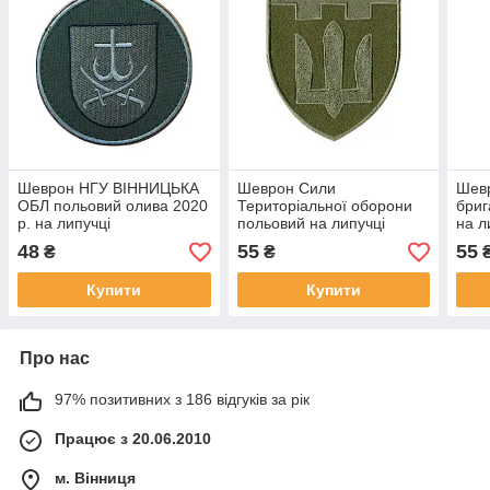
Шеврон НГУ ВІННИЦЬКА
Шеврон Сили
Шев
ОБЛ польовий олива 2020
Територіальної оборони
бриг
р. на липучці
польовий на липучці
на л
48
55
55
₴
₴
Купити
Купити
Про нас
97% позитивних з 186 відгуків за рік
Працює з 20.06.2010
м. Вінниця