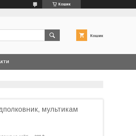
Кошик
Кошик
АКТИ
ідполковник, мультикам