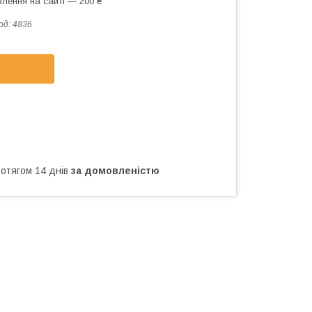
лення на сайті — 200 ₴
од:
4836
ротягом 14 днів
за домовленістю