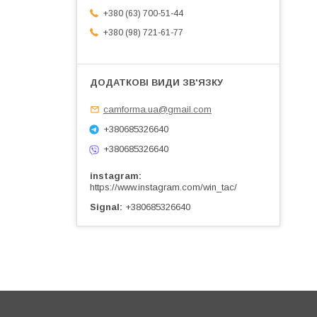
+380 (63) 700-51-44
+380 (98) 721-61-77
camforma.ua@gmail.com
+380685326640
+380685326640
instagram
https://www.instagram.com/win_tac/
Signal
+380685326640