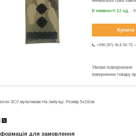
Мінімальна сума замов
В наявності 12 од.
К
Купити
+380 (67) 914-36-75
повернення товару п
огон ЗСУ мультикам На липучці. Розмір 5х10см
нформація для замовлення