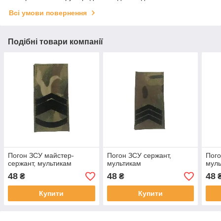
Всі умови повернення
Подібні товари компанії
Погон ЗСУ майстер-
Погон ЗСУ сержант,
Пого
сержант, мультикам
мультикам
муль
48
48
48
₴
₴
Купити
Купити