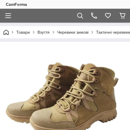
CamForma
Товари
Взуття
Черевики зимові
Тактичні черевик