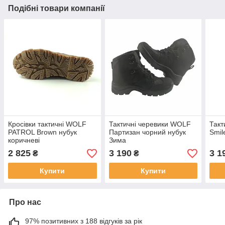
Подібні товари компанії
Кросівки тактичні WOLF
Тактичні черевики WOLF
Такт
PATROL Brоwn нубук
Партизан чорний нубук
Smil
коричневі
Зима
2 825
3 190
3 1
₴
₴
Купити
Купити
Про нас
97% позитивних з 188 відгуків за рік