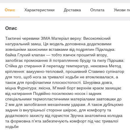
Опис
Характеристики
Доставка
Оплата
Умови п
Опис
Тактичні черевики ЗІМА Матеріал верху: Високоякісний
натуральний замш, Ця модель доповнена додатковими
зовнішніми захисними вставками від подряпин Підкладка:
байка Глухий клапан — тобто язичок прошитий вгору,
запобігає промоканню й потраплянню бруду та пилу Підошва:
Стійка до стирання й перепаду температур, нековзна Метод
кріплення: вакуумно-тепловий, прошивний Ставимо супінатор
для того, щоб нога за тривалої ходьби не втомлювалася, а
також для профілактики плоскостопості. Шнурівка довга,
міцна Фурнітура: якісна, М'який борт верхнім краєм захищає
від натирання Подвійно посилюємо носок і задник
спеціальними термопластичними матеріалами завтовшки до
2 мм для запобігання механічним ударам. А також дубльуємо
задник із внутрішньої сторони шкірою, для комфорту та
додаткового захисту від підчисток Зручна анатомічна колодка
та формовна п'ята забезпечують комфорт під час тривалої
ходьби