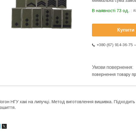
Мінімальна сума замов
В наявності 73 од.
К
Купити
+380 (67) 914-36-75
повернення товару п
огон НГУ хакі на липучці. Метод виготовлення вишивка. Підходить 
ошиття.