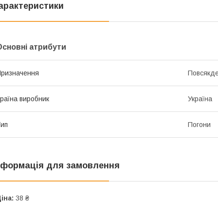
арактеристики
Основні атрибути
ризначення
Повсякде
раїна виробник
Україна
ип
Погони
нформація для замовлення
іна:
38 ₴