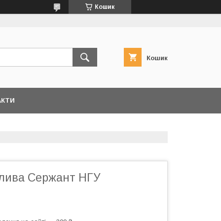
Кошик
Кошик
АКТИ
олива Сержант НГУ