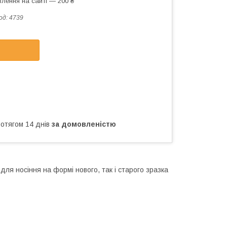
лення на сайті — 200 ₴
од:
4739
ротягом 14 днів
за домовленістю
для носіння на формі нового, так і старого зразка