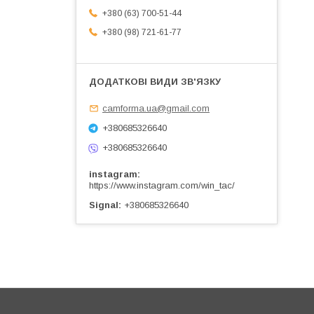
+380 (63) 700-51-44
+380 (98) 721-61-77
camforma.ua@gmail.com
+380685326640
+380685326640
instagram
https://www.instagram.com/win_tac/
Signal
+380685326640