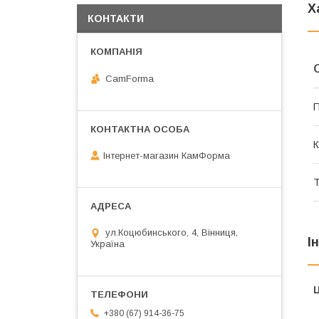
Х
КОНТАКТИ
CamForma
П
К
Інтернет-магазин КамФорма
Т
ул.Коцюбинського, 4, Вінниця,
І
Україна
Ц
+380 (67) 914-36-75