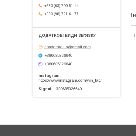
+380 (63) 700-51-44
+380 (98) 721-61-77
І
Ц
camforma.ua@gmail.com
+380685326640
+380685326640
instagram
https://www.instagram.com/win_tac/
Signal
+380685326640