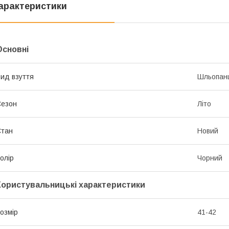
арактеристики
Основні
ид взуття
Шльопан
Сезон
Літо
Стан
Новий
олір
Чорний
Користувальницькі характеристики
озмір
41-42