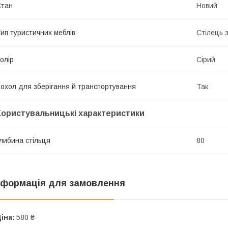
Стан
Новий
ип туристичних меблів
Стілець з
олір
Сірий
охол для зберігання й транспортування
Так
Користувальницькі характеристики
либина стільця
80
нформація для замовлення
іна:
580 ₴