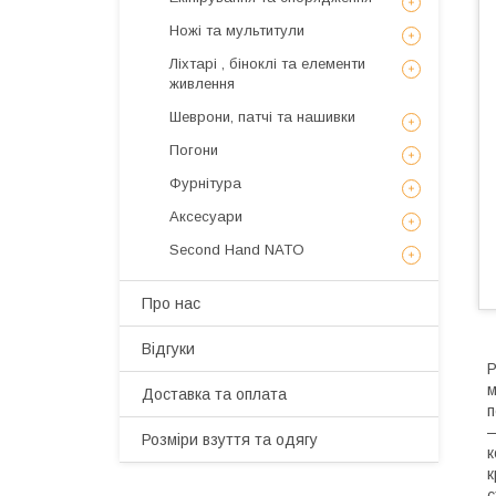
Ножі та мультитули
Ліхтарі , біноклі та елементи
живлення
Шеврони, патчі та нашивки
Погони
Фурнітура
Аксесуари
Second Hand NATO
Про нас
Відгуки
Р
м
Доставка та оплата
п
—
Розміри взуття та одягу
к
к
с