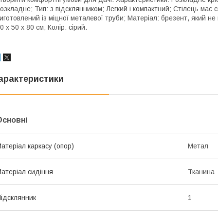
озкладне; Тип: з підсклянником; Легкий і компактний; Стілець має 
иготовлений із міцної металевої труби; Матеріал: брезент, який не 
0 х 50 х 80 см; Колір: сірий.
арактеристики
Основні
атеріал каркасу (опор)
Метал
атеріал сидіння
Тканина
ідсклянник
1