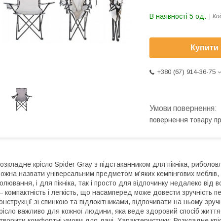
В наявності 5 од.
Ко
Купити
+380 (67) 914-36-75
повернення товару п
озкладне крісло Spider Gray з підстаканником для пікніка, риболов
ожна назвати універсальним предметом м'яких кемпінгових меблів, я
олювання, і для пікніка, так і просто для відпочинку недалеко від в
 компактність і легкість, що насамперед може довести зручність 
онструкції зі спинкою та підлокітниками, відпочивати на ньому зру
рісло важливо для кожної людини, яка веде здоровий спосіб життя
творити комфортні умови для дачі. Характеристики: Розкладне кріс