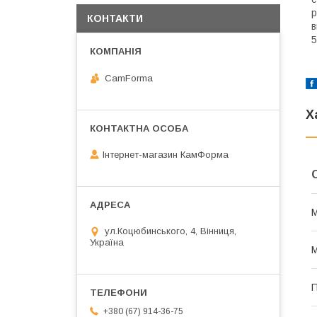
р
КОНТАКТИ
в
5
CamForma
Х
Інтернет-магазин КамФорма
М
ул.Коцюбинського, 4, Вінниця,
Україна
М
П
+380 (67) 914-36-75