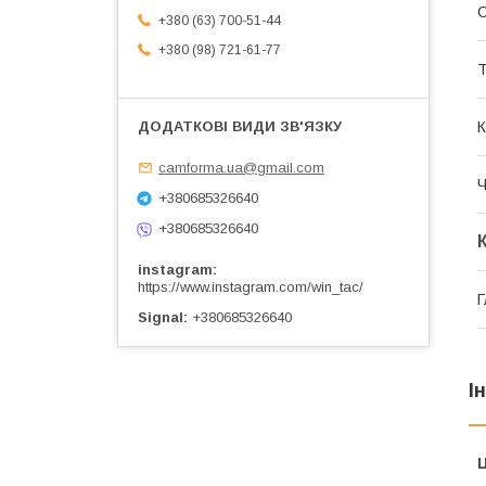
+380 (63) 700-51-44
+380 (98) 721-61-77
Т
К
camforma.ua@gmail.com
Ч
+380685326640
+380685326640
instagram
https://www.instagram.com/win_tac/
Г
Signal
+380685326640
І
Ц