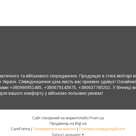
ктичного та військового спорядження. Продукцію в стилі мілітарі в
 Україні. Співвідношення ціна-якість вас приємно здивує! Ознайом
ми +380990951465, +380679143675, +380637785202. У Вінниці ви 
для вашого комфорту у військово-польових умовах!
Сайт створений на маркетплейсі
Prom.ua
Продавець на Bigl.ua
CamForma |
Поскаржитися на контент
|
Політика конфіденційності
Select Language
▼