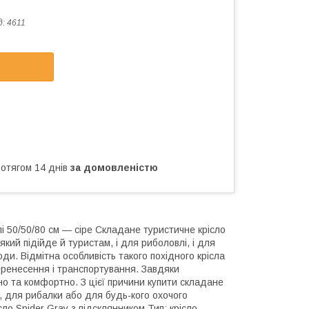
д:
4611
ротягом 14 днів
за домовленістю
лі 50/50/80 см — сіре Складане туристичне крісло
кий підійде й туристам, і для риболовлі, і для
оди. Відмітна особливість такого похідного крісла
перенесення і транспортування. Завдяки
чно та комфортно. З цієї причини купити складане
, для рибалки або для будь-кого охочого
ло Spider Gray з підсклянником Тип: крісло