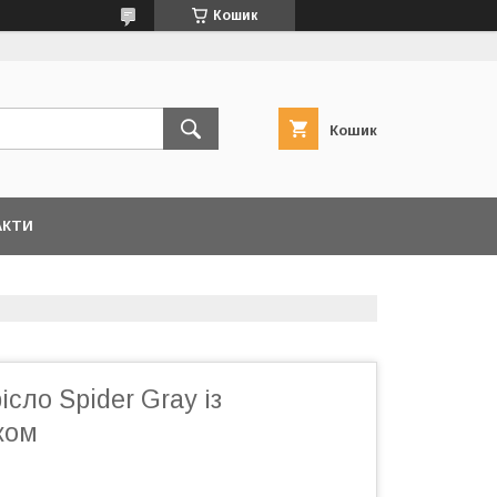
Кошик
Кошик
АКТИ
сло Spider Gray із
ком