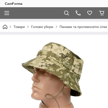
CamForma
Товари
Головні убори
Панами та протимоскітні сітки