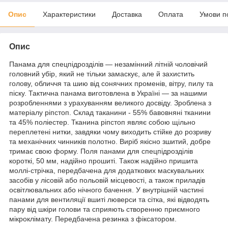
Опис
Характеристики
Доставка
Оплата
Умови п
Опис
Панама для спецпідрозділів — незамінний літній чоловічий
головний убір, який не тільки замаскує, але й захистить
голову, обличчя та шию від сонячних променів, вітру, пилу та
піску. Тактична панама виготовлена в Україні — за нашими
розробленнями з урахуванням великого досвіду. Зроблена з
матеріалу ріпстоп. Склад таканини - 55% бавовняні тканини
та 45% поліестер. Тканина ріпстоп являє собою щільно
переплетені нитки, завдяки чому виходить стійке до розриву
та механічних чинників полотно. Виріб якісно зшитий, добре
тримає свою форму. Поля панами для спецпідрозділів
короткі, 50 мм, надійно прошиті. Також надійно пришита
моллі-стрічка, передбачена для додаткових маскувальних
засобів у лісовій або польовій місцевості, а також приладів
освітлювальних або нічного бачення. У внутрішній частині
панами для вентиляції вшиті люверси та сітка, які відводять
пару від шкіри голови та сприяють створенню приємного
мікроклімату. Передбачена резинка з фіксатором.