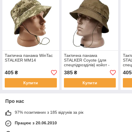
Тактична панама WinTac
Тактична панама
Такт
STALKER ММ14
STALKER Coyote (для
STA
спецпідрозділів) койот -
спец
WinTac
муль
405
385
405
₴
₴
Купити
Купити
Про нас
97% позитивних з 185 відгуків за рік
Працює з 20.06.2010