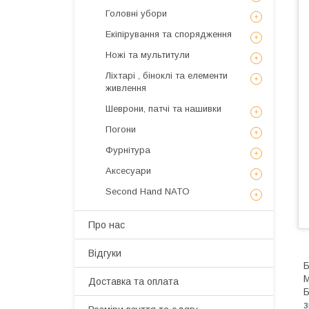
Головні убори
Екіпірування та спорядження
Ножі та мультитули
Ліхтарі , біноклі та елементи
живлення
Шеврони, патчі та нашивки
Погони
Фурнітура
Аксесуари
Second Hand NATO
Про нас
Відгуки
Б
М
Доставка та оплата
Б
з