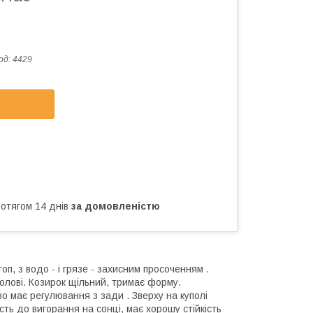
од:
4429
ротягом 14 днів
за домовленістю
п, з водо - і грязе - захисним просоченням .
олові. Козирок щільний, тримає форму.
 має регулювання з зади . Зверху на куполі
сть до вигорання на сонці, має хорошу стійкість