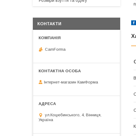
Розміри взуття та одягу
п
КОНТАКТИ
Х
CamForma
В
Інтернет-магазин КамФорма
С
ул.Коцюбинського, 4, Вінниця,
Україна
К