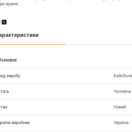
ри пранні.
арактеристики
Основні
ид виробу
Бейсбол
тать
Чоловіча
Стан
Новий
раїна виробник
Україна