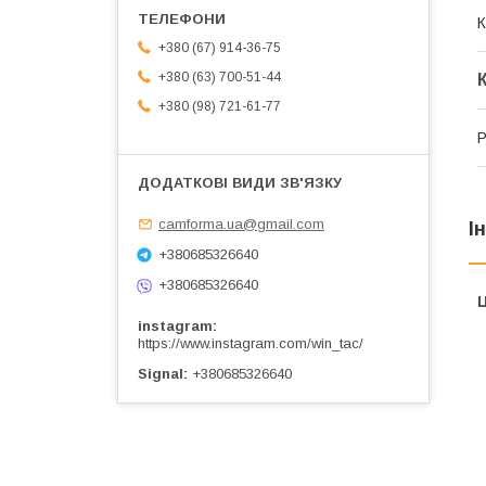
К
+380 (67) 914-36-75
+380 (63) 700-51-44
+380 (98) 721-61-77
Р
camforma.ua@gmail.com
І
+380685326640
+380685326640
Ц
instagram
https://www.instagram.com/win_tac/
Signal
+380685326640