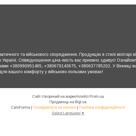
ктичного та військового спорядження. Продукцію в стилі мілітарі в
 Україні. Співвідношення ціна-якість вас приємно здивує! Ознайом
ми +380990951465, +380679143675, +380637785202. У Вінниці ви 
для вашого комфорту у військово-польових умовах!
Сайт створений на маркетплейсі
Prom.ua
Продавець на Bigl.ua
CamForma |
Поскаржитися на контент
|
Політика конфіденційності
Select Language
▼