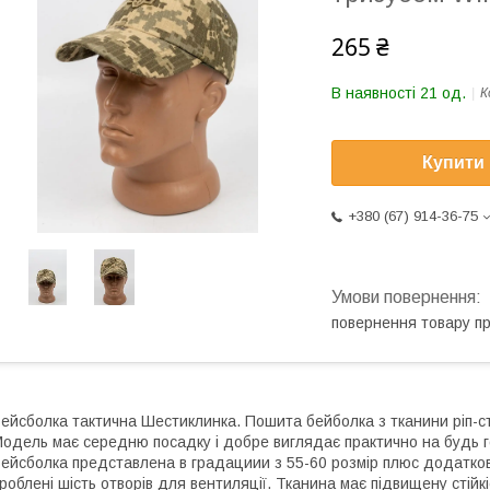
265 ₴
В наявності 21 од.
К
Купити
+380 (67) 914-36-75
повернення товару п
ейсболка тактична Шестиклинка. Пошита бейболка з тканини ріп-сто
одель має середню посадку і добре виглядає практично на будь г
ейсболка представлена в градациии з 55-60 розмір плюс додатково
роблені шість отворів для вентиляції. Тканина має підвищену стійкі