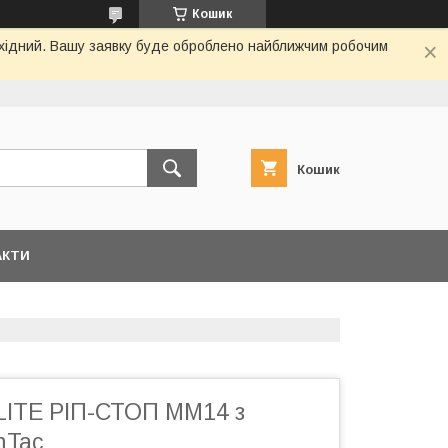
Кошик
вихідний. Вашу заявку буде оброблено найближчим робочим
Кошик
АКТИ
LITE РІП-СТОП ММ14 з
nTac