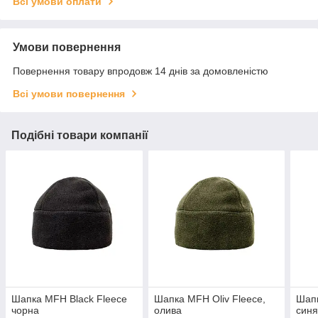
Всі умови оплати
Умови повернення
Повернення товару впродовж 14 днів за домовленістю
Всі умови повернення
Подібні товари компанії
Шапка MFH Black Fleece
Шапка MFH Оliv Fleece,
Шап
чорна
олива
син