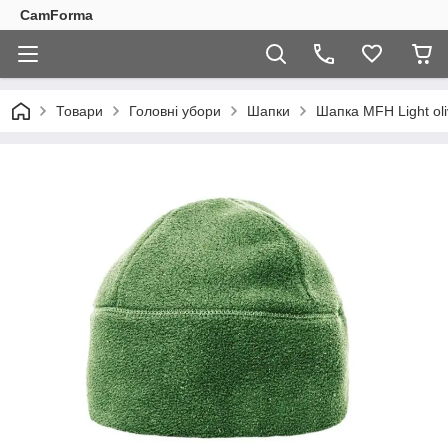
CamForma
Товари
Головні убори
Шапки
Шапка MFH Light oli