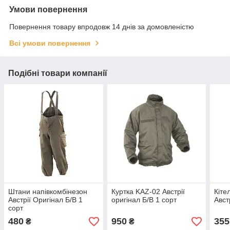
Умови повернення
Повернення товару впродовж 14 днів за домовленістю
Всі умови повернення
Подібні товари компанії
Штани напівкомбінезон
Куртка KAZ-02 Австрії
Кіте
Австрії Оригінал Б/В 1
оригінал Б/В 1 сорт
Авст
сорт
480
950
355
₴
₴