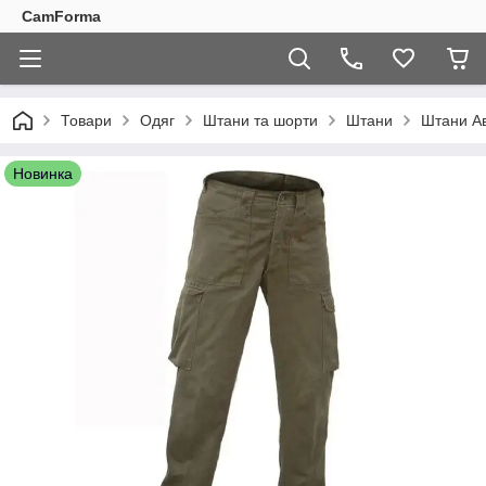
CamForma
Товари
Одяг
Штани та шорти
Штани
Штани Ав
Новинка