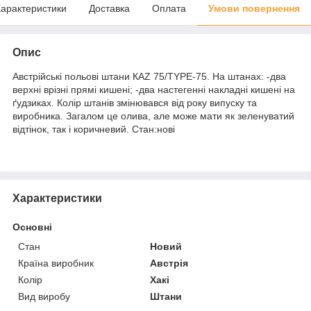
арактеристики
Доставка
Оплата
Умови повернення
Опис
Австрійські польові штани КАZ 75/TYPE-75. На штанах: -два
верхні врізні прямі кишені; -два настегенні накладні кишені на
ґудзиках. Колір штанів змінювався від року випуску та
виробника. Загалом це олива, але може мати як зеленуватий
відтінок, так і коричневий. Стан:нові
Характеристики
Основні
Стан
Новий
Країна виробник
Австрія
Колір
Хакі
Вид виробу
Штани