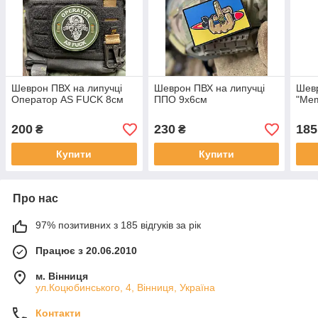
Шеврон ПВХ на липучці
Шеврон ПВХ на липучці
Шевр
Оператор AS FUCK 8см
ППО 9х6см
"Мem
200
230
185
₴
₴
Купити
Купити
Про нас
97% позитивних з 185 відгуків за рік
Працює з 20.06.2010
м. Вінниця
ул.Коцюбинського, 4, Вінниця, Україна
Контакти