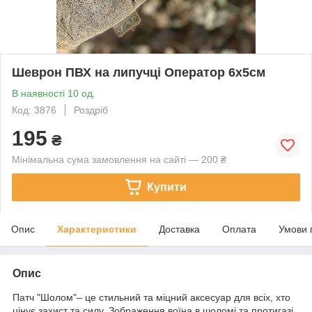
Шеврон ПВХ на липучці Оператор 6х5см
В наявності 10 од.
Код: 3876
Роздріб
195
₴
Мінімальна сума замовлення на сайті — 200 ₴
Купити
Опис
Характеристики
Доставка
Оплата
Умови 
Опис
Патч "Шолом"– це стильний та міцний аксесуар для всіх, хто
цінує захист та силу. Зображення воїна в шоломі та протигазі