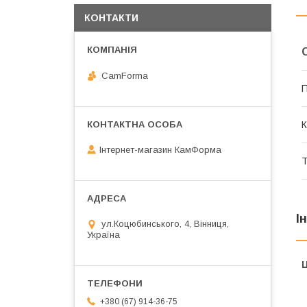
КОНТАКТИ
CamForma
П
К
Інтернет-магазин КамФорма
Т
І
ул.Коцюбинського, 4, Вінниця,
Україна
Ц
+380 (67) 914-36-75