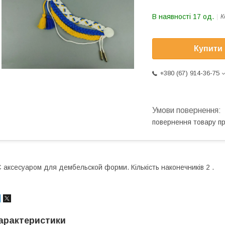
В наявності 17 од.
К
Купити
+380 (67) 914-36-75
повернення товару п
 аксесуаром для дембельской форми. Кількість наконечників 2 .
арактеристики