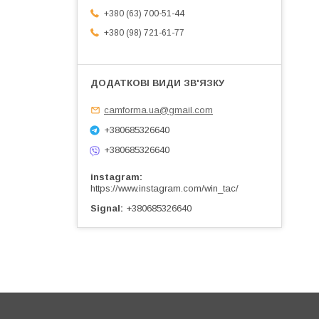
+380 (63) 700-51-44
+380 (98) 721-61-77
camforma.ua@gmail.com
+380685326640
+380685326640
instagram
https://www.instagram.com/win_tac/
Signal
+380685326640