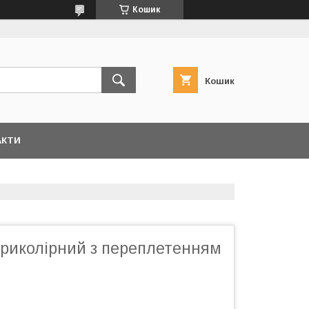
Кошик
Кошик
АКТИ
триколірний з переплетенням