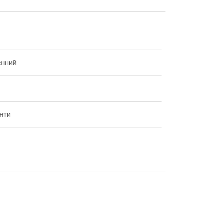
енний
нти