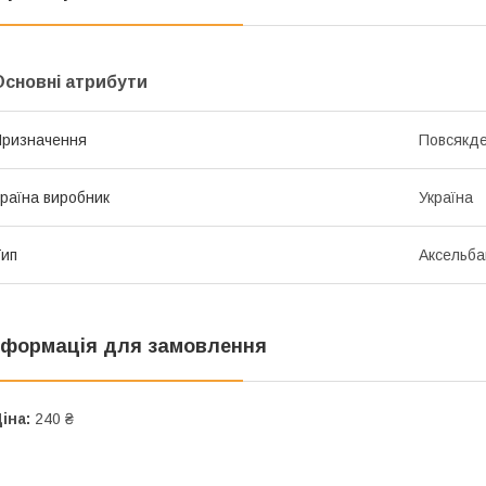
Основні атрибути
ризначення
Повсякд
раїна виробник
Україна
ип
Аксельба
нформація для замовлення
іна:
240 ₴