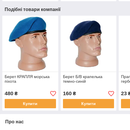
Подібні товари компанії
Берет КРАПЛЯ морська
Берет Б/В крапелька
Прап
піхота
темно-синій
герб
480
160
23
₴
₴
Купити
Купити
Про нас