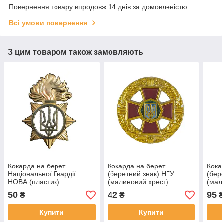
Повернення товару впродовж 14 днів за домовленістю
Всі умови повернення
З цим товаром також замовляють
Кокарда на берет
Кокарда на берет
Кока
Національної Гвардії
(беретний знак) НГУ
(бер
НОВА (пластик)
(малиновий хрест)
(мал
пластикова
мет
50
42
95
₴
₴
Купити
Купити