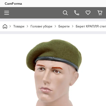
CamForma
Товари
Головні убори
Берети
Берет КРАПЛЯ сте