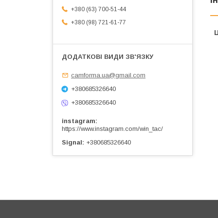
+380 (63) 700-51-44
+380 (98) 721-61-77
Ц
camforma.ua@gmail.com
+380685326640
+380685326640
instagram
https://www.instagram.com/win_tac/
Signal
+380685326640