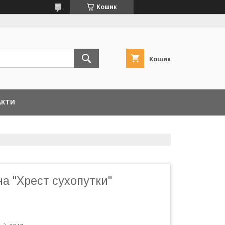
Кошик
Кошик
АКТИ
а "Хрест сухопутки"