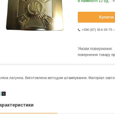
В наявності 12 од.
К
Купити
+380 (67) 914-36-75
повернення товару п
ляха латунна. Виготовлена методом штампування. Матеріал завтовш
арактеристики