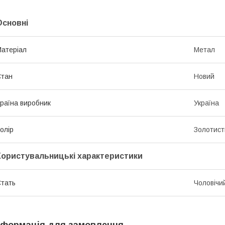
Основні
атеріал
Метал
Стан
Новий
раїна виробник
Україна
олір
Золотист
Користувальницькі характеристики
тать
Чоловічи
нформація для замовлення