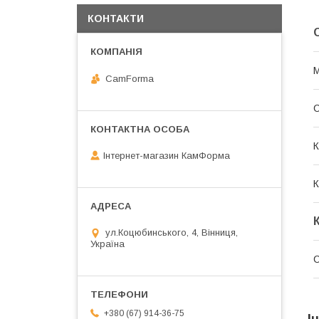
КОНТАКТИ
М
CamForma
К
Інтернет-магазин КамФорма
К
ул.Коцюбинського, 4, Вінниця,
Україна
С
+380 (67) 914-36-75
І