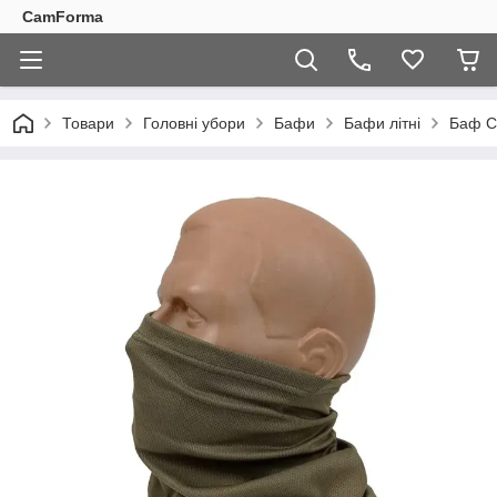
CamForma
Товари
Головні убори
Бафи
Бафи літні
Баф C