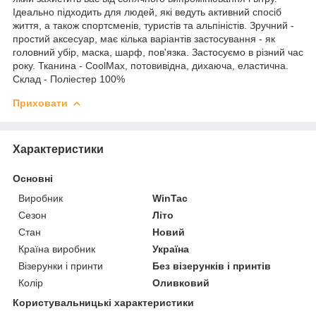
Ідеально підходить для людей, які ведуть активний спосіб
життя, а також спортсменів, туристів та альпіністів. Зручний -
простий аксесуар, має кілька варіантів застосування - як
головний убір, маска, шарф, пов'язка. Застосуємо в різний час
року. Тканина - CoolMax, потовивідна, дихаюча, еластична.
Склад - Поліестер 100%
Приховати
Характеристики
Основні
Виробник
WinTac
Сезон
Літо
Стан
Новий
Країна виробник
Україна
Візерунки і принти
Без візерунків і принтів
Колір
Оливковий
Користувальницькі характеристики