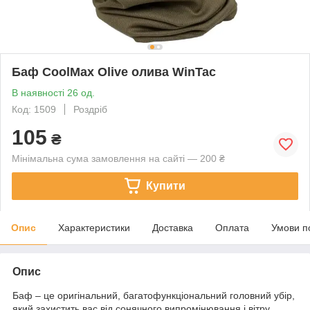
Баф CoolMax Olive олива WinTac
В наявності 26 од.
Код: 1509
Роздріб
105
₴
Мінімальна сума замовлення на сайті — 200 ₴
Купити
Опис
Характеристики
Доставка
Оплата
Умови п
Опис
Баф – це оригінальний, багатофункціональний головний убір,
який захистить вас від сонячного випромінювання і вітру.