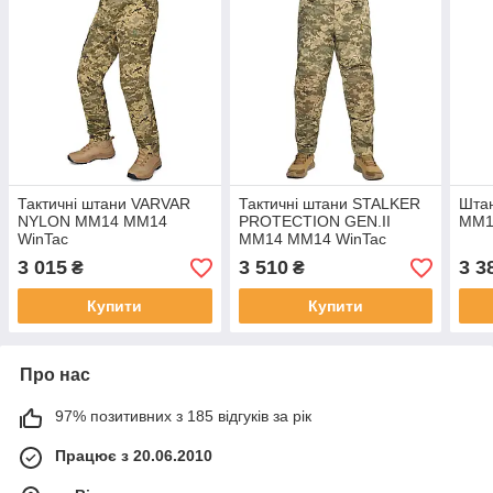
Тактичні штани VARVAR
Тактичні штани STALKER
Штан
NYLON ММ14 ММ14
PROTECTION GEN.II
MM14
WinTac
ММ14 ММ14 WinTac
3 015
3 510
3 3
₴
₴
Купити
Купити
Про нас
97% позитивних з 185 відгуків за рік
Працює з 20.06.2010