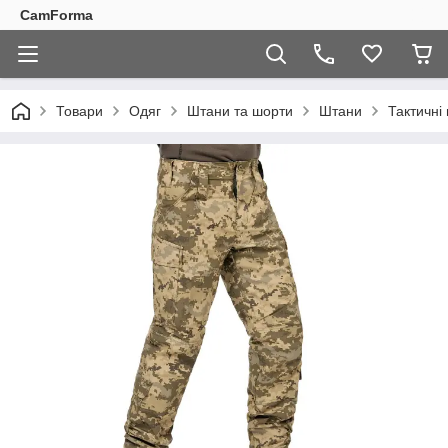
CamForma
Товари
Одяг
Штани та шорти
Штани
Тактичні