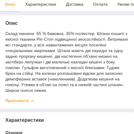
Опис
Характеристики
Доставка
Оплата
Умови п
Опис
Склад тканини: 65 % бавовна, 35% поліестер. Штани пошиті з
якісної тканини Ріп-Стоп підвищеної зносостійкості. Витримані
всі стандарти, у всіх навантажених місцях посилені
спеціальними закріпками. Штани мають дві передні та одну
задню прорізну кишеню, дві настегенні об'ємні кишені на
застібках-липучках і дві маленькі накладні кишені з боку
гомілки. Гульфик виготовлений з якісної блискавки. Гудзик
брюк на стійці. На колінах розташовані відсіки для захисних
демпферних вставок (наколінників). Додаткова кишеня на
гомілці. Утяжки в об'ємі на поясі та в нижній частині штанин.
Широкі поясні лямки.
Приховати
Характеристики
Основні