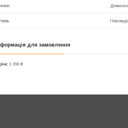
Сезон
Демисез
тиль
Повсякд
нформація для замовлення
іна:
1 390 ₴