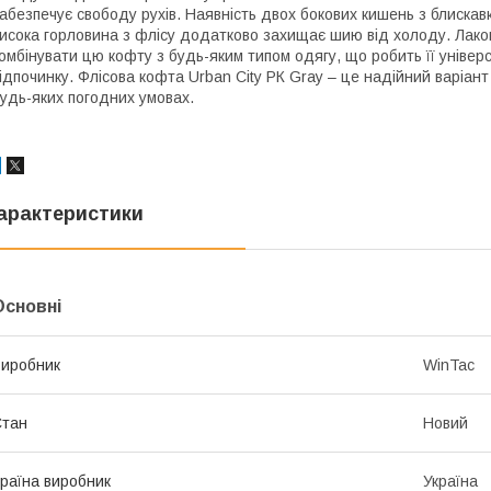
абезпечує свободу рухів. Наявність двох бокових кишень з блискавк
исока горловина з флісу додатково захищає шию від холоду. Лако
омбінувати цю кофту з будь-яким типом одягу, що робить її універ
ідпочинку. Флісова кофта Urban City РК Gray – це надійний варіант
удь-яких погодних умовах.
арактеристики
Основні
иробник
WinTac
Стан
Новий
раїна виробник
Україна