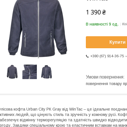
1 390 ₴
В наявності 9 од.
Ко
Купити
+380 (67) 914-36-75
повернення товару п
лісова кофта Urban City РК Gray від WinTac – це ідеальне поєдна
ктивних людей, що цінують стиль та зручність у кожному русі. Коф
абезпечує відмінну терморегуляцію та здатність швидко відводити 
огоду. Завдяки спеціальному крою та еластичним вставкам на манже