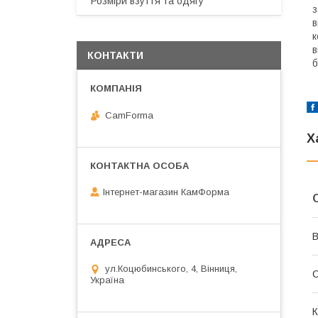
Розміри взуття та одягу
з
в
к
в
КОНТАКТИ
б
CamForma
Х
Інтернет-магазин КамФорма
В
ул.Коцюбинського, 4, Вінниця,
Україна
К