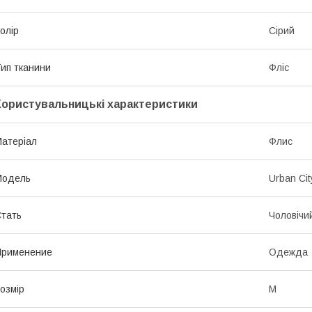
олір
Сірий
ип тканини
Фліс
Користувальницькі характеристики
атеріал
Флис
Модель
Urban Cit
тать
Чоловічи
Применение
Одежда
озмір
M