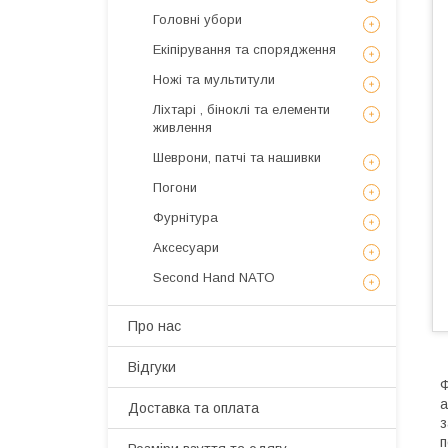
Головні убори
Екіпірування та спорядження
Ножі та мультитули
Ліхтарі , біноклі та елементи
живлення
Шеврони, патчі та нашивки
Погони
Фурнітура
Аксесуари
Second Hand NATO
Про нас
Відгуки
Ф
а
Доставка та оплата
з
п