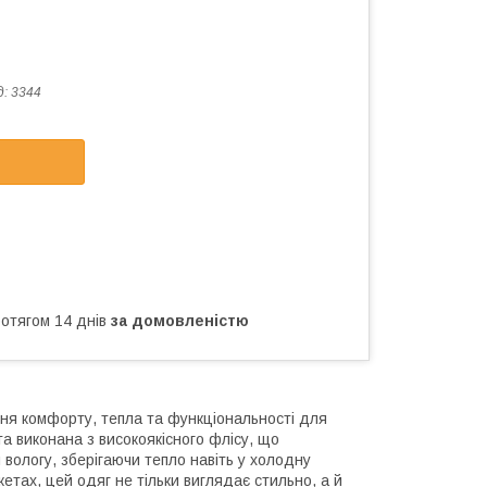
д:
3344
ротягом 14 днів
за домовленістю
ння комфорту, тепла та функціональності для
та виконана з високоякісного флісу, що
вологу, зберігаючи тепло навіть у холодну
тах, цей одяг не тільки виглядає стильно, а й