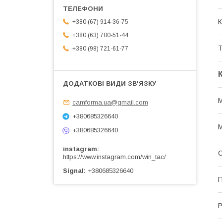
К
+380 (67) 914-36-75
+380 (63) 700-51-44
Т
+380 (98) 721-61-77
М
camforma.ua@gmail.com
+380685326640
+380685326640
instagram
С
https://www.instagram.com/win_tac/
Signal
+380685326640
Р