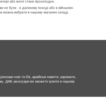
ечері або вночі стане прохолодно.
и не були - в далекому поході або в військово-
чки можна вибрати в нашому магазині-складі.
юкзаки нові та б/в, армійські намети, каремати,
ляжу, ДМБ аксесуари ви зможете купити в нашому