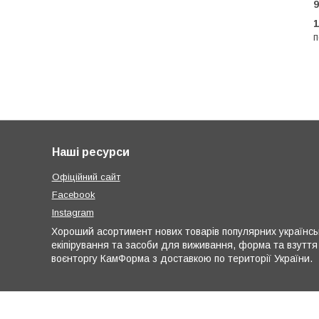
9
1
п
Наші ресурси
Офіційний сайт
Facebook
Instagram
Хороший асортимент нових товарів популярних українськи
екіпірування та засоби для виживання, форма та взуття
воєнторгу КамФорма з доставкою по території України.