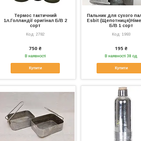
Термос тактичний
Пальник для сухого па
1л.Голландії оригінал Б/В 2
Esbit (Щепотниця)Нім
сорт
Б/В 1 сорт
2782
1993
750 ₴
195 ₴
В наявності
В наявності 38 од.
Купити
Купити