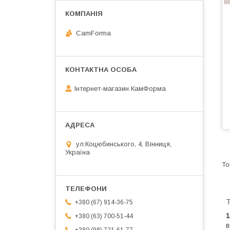
CamForma
Інтернет-магазин КамФорма
ул.Коцюбинського, 4, Вінниця,
Україна
Т
+380 (67) 914-36-75
1
+380 (63) 700-51-44
в