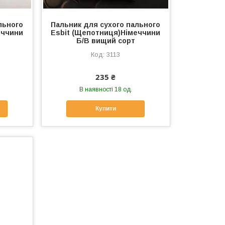
льного
Пальник для сухого пального
еччини
Esbit (Щепотниця)Німеччини
Б/В вищий сорт
3113
235 ₴
В наявності 18 од.
Купити