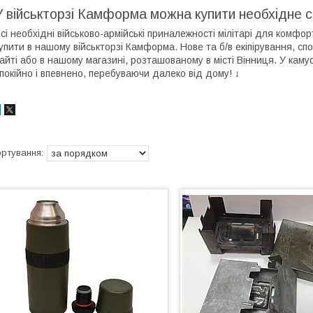
У військторзі Камформа можна купити необхідне 
сі необхідні військово-армійські приналежності мілітарі для комф
упити в нашому військторзі Камформа. Нове та б/в екіпірування, 
айті або в нашому магазині, розташованому в місті Вінниця. У ка
покійно і впевнено, перебуваючи далеко від дому! ↓