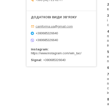
+380 (98) 721-61-77
2
в
3
і
с
camforma.ua@gmail.com
4
+380685326640
п
+380685326640
п
в
instagram
5
https://www.instagram.com/win_tac/
к
Signal
+380685326640
п
6
7
н
п
с
і
8
а