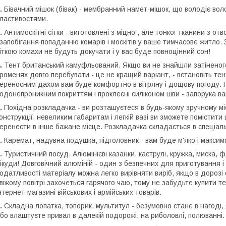
.
Бівачний мішок (бівак) - мембранний намет-мішок, що володіє во
ластивостями.
.
Антимоскітні сітки - виготовлені з міцної, але тонкої тканини з о
 запобігання попаданню комарів і москітів у ваше тимчасове житло
іткою комахи не будуть докучати і у вас буде повноцінний сон!
.
Тент британський камуфльований. Якщо ви не знайшли затіненого
роменях довго перебувати - це не кращий варіант, - встановіть тент
ереносним дахом вам буде комфортно в вітряну і дощову погоду. П
одонепроникним покриттям і проклеєні силіконом шви - запорука в
.
Похідна розкладачка - ви розташуєтеся в будь-якому зручному міс
онструкції, невеликим габаритам і легкій вазі ви зможете помістит
еренести в інше бажане місце. Розкладачка складається в спеціал
.
Каремат, надувна подушка, підголовник - вам буде м'яко і максим
.
Туристичний посуд. Алюмінієві казанки, каструлі, кружка, миска, фл
ікуди! Довговічний алюміній - один з безпечних для приготування і 
одатливості матеріалу можна легко вирівняти виріб, якщо в дорозі
віжому повітрі захочеться гарячого чаю, тому не забудьте купити 
нтернет-магазині військових і армійських товарів.
.
Складна лопатка, топорик, мультитул - безумовно стане в нагоді,
бо влаштуєте привал в далекій подорожі, на риболовлі, полюванні.