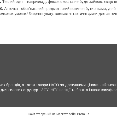
.
Теплий одяг - наприклад, флісова кофта не буде зайвою, якщо вв
0.
Аптечка - обов'язковий предмет, який повинен бути з вами, де б в
ольових умовах! Зверніть увагу, компактні тактичні сумки для апте
х брендів, а також товари НАТО за доступними цінами - військові р
 для силових структур - ЗСУ, НГУ, поліції та багато іншого камуф
Сайт створений на маркетплейсі
Prom.ua