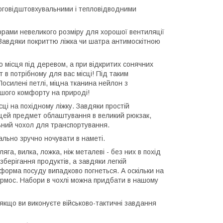
логовідштовхувальними і тепловідводними
творами невеликого розміру для хорошої вентиляції
. Завдяки покриттю ліжка чи шатра антимоскітною
 місця під деревом, а при відкритих сонячних
 в потрібному для вас місці! Під таким
осилені петлі, міцна тканина нейлон з
ашого комфорту на природі!
ці на похідному ліжку. Завдяки простій
и цей предмет облаштування в великий рюкзак,
ьний чохол для транспортування.
ально зручно ночувати в наметі.
яга, вилка, ложка, ніж металеві - без них в похід
зберігання продуктів, а завдяки легкій
 форма посуду випадково погнеться. А оскільки на
термос. Набори в чохлі можна придбати в нашому
 якщо ви виконуєте військово-тактичні завдання