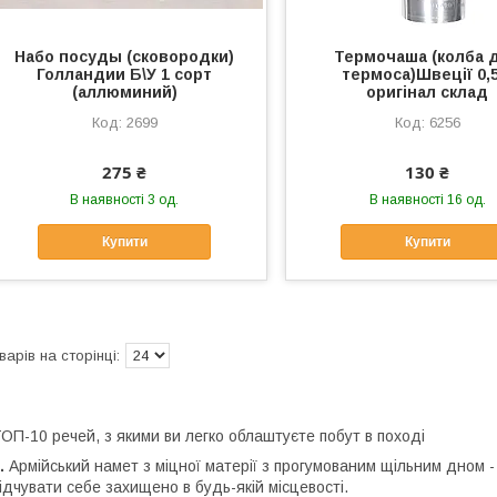
Набо посуды (сковородки)
Термочаша (колба 
Голландии Б\У 1 сорт
термоса)Швеції 0,5
(аллюминий)
оригінал склад
2699
6256
275 ₴
130 ₴
В наявності 3 од.
В наявності 16 од.
Купити
Купити
ОП-10 речей, з якими ви легко облаштуєте побут в поході
.
Армійський намет з міцної матерії з прогумованим щільним дном - 
ідчувати себе захищено в будь-якій місцевості.