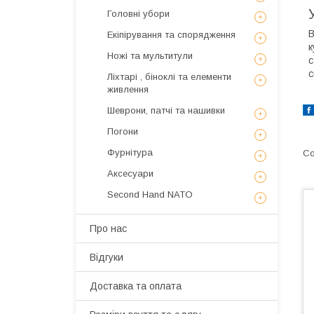
Головні убори
В
Екіпірування та спорядження
к
Ножі та мультитули
с
с
Ліхтарі , біноклі та елементи
живлення
Шеврони, патчі та нашивки
Погони
Фурнітура
Аксесуари
Second Hand NATO
Про нас
Відгуки
Доставка та оплата