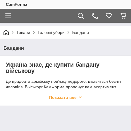
CamForma
Товари
Головні убори
Бандани
Бандани
Україна знає, де купити бандану
військову
Де придбати армійську пов'язку недорого, цікавиться безліч
чоловіків. Військорг КамФорма пропонує вам асортимент
тактичних літніх головних уборів. Військовослужбовцям, а
Показати все
також туристам, любителям стилю мілітарі припадуть до
смаку камуфляжні забарвлення бандан (хакі, олива, койот,
мультикам, піксель), які представлені в даному розділі
нашого інтернет-магазину.
Цей предмет гардероба схожий на
арафатку
, і являє собою