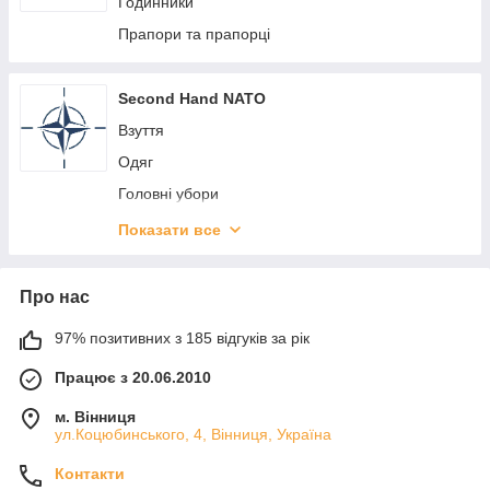
Нагрудні знаки
Годинники
Гравірування та комплектуючі
Прапори та прапорці
Second Hand NATO
Взуття
Одяг
Головні убори
Сумки, Рюкзаки, Баули
Показати все
Спорядження та екіпірування
Про нас
97% позитивних з 185 відгуків за рік
Працює з 20.06.2010
м. Вінниця
ул.Коцюбинського, 4, Вінниця, Україна
Контакти