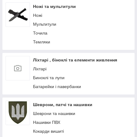
Захисні та балістичні окуляри, маски
Ножі та мультитули
Бівачне спорядження та приладдя
Ножі
Спальні мішки, каремати, килимки та намети
Мультитули
Гідратори
Точила
Наколінники, налокітники, навушники
Темляки
Інші засоби для виживання
Фурнітура для ремонту спорядження та
екіпірування
Ліхтарі , біноклі та елементи живлення
Комплектуючі для зброї
Ліхтарі
Підсумки тактичні
Биноклі та лупи
Плитоноски та чохли для бронежилету
Батарейки і павербанки
Рукавиці та рукавички
Фляги
Шеврони, патчі та нашивки
Шеврони та нашивки
Нашивки ПВХ
Кокарди вишиті