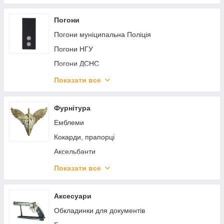
Погони
Погони муніципальна Поліція
Погони НГУ
Погони ДСНС
Погони МО ОЛИВА 2020
Показати все
Погони МО ПІКСЕЛЬ 2020
Погони КОРДУРА
Фурнітура
Погони Поліції
Емблеми
Погони МТP 2020
Кокарди, прапорці
Погони 3D
Аксельбанти
Погони ДКВС
Гудзики
Показати все
Лички
Ромби (зірки)
Аксесуари
Затиски для краваток
Обкладинки для документів