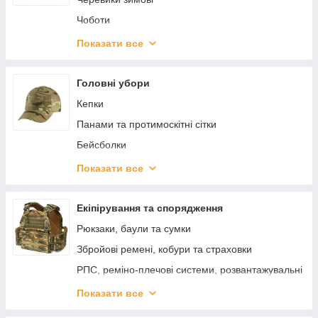
Поло
Чоботи
Сорочки (Убакси)
Все для взуття
Показати все
Шкарпетки
Кросівки
Головні убори
Сандалі та капці
Кепки
Гамаші, бахіли та льодоходи
Панами та протимоскітні сітки
Бейсболки
Берети
Показати все
Балаклави
Арафатки та шемаги
Екіпірування та спорядження
Шапки
Рюкзаки, баули та сумки
Маскувальні шарфи сітки
Збройові ремені, кобури та страховки
Бафи
РПС, реміно-плечові системи, розвантажувальні
системи, жилети
Кавери на шолом
Показати все
Ремені, портупеї та пряжки