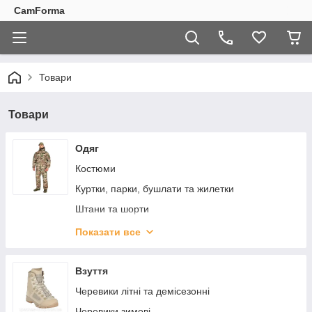
CamForma
Товари
Товари
Одяг
Костюми
Куртки, парки, бушлати та жилетки
Штани та шорти
Фліси та гольфи
Показати все
Дощовики
Термобілизна
Взуття
Футболки, майки, труси
Черевики літні та демісезонні
Кітелі
Черевики зимові