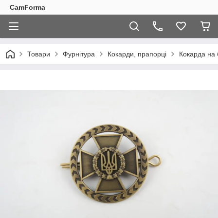
CamForma
Товари
Фурнітура
Кокарди, прапорці
Кокарда на 