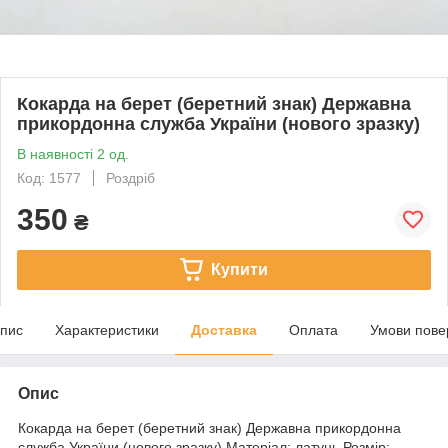
Кокарда на берет (беретний знак) Державна
прикордонна служба України (нового зразку)
В наявності 2 од.
Код: 1577
Роздріб
350
₴
Купити
пис
Характеристики
Доставка
Оплата
Умови пове
Опис
Кокарда на берет (беретний знак) Державна прикордонна
служба України (нового зразку) Матеріал: латунь Розмір: